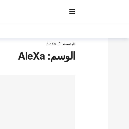
ار
الرئيسية
AleXa
الوسم:
AleXa