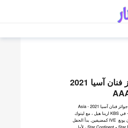
الفائزون بجوائز فنان آسيا 2021
في 2 ديسمبر ، أقيمت حفل جوائز فنان آسيا 2021 - Asia
Artist Awards اختصار AAA- في KBS ارينا هيل ، مع ليتوك
من Super Junior و جانغ وون يونغ IVE كمضيفين. بدأ الحفل
السنوي ، الذي نظمته Star News و Star Continent ، لأول