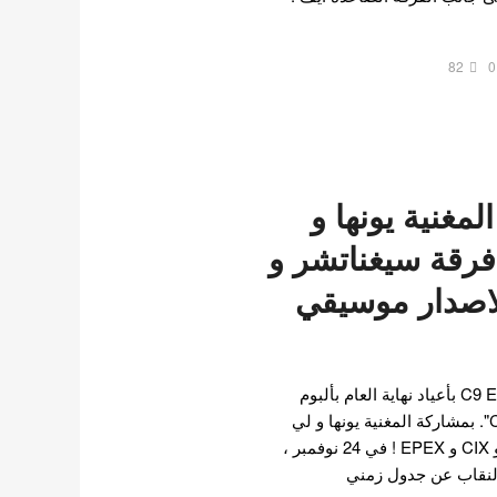
82
0
مغنية يونها و
رقة سيغناتشر و
C و EPEX لاصدار موسيقي
سيحتفل فنانو C9 Entertainment بأعياد نهاية العام بألبوم
خاص ، "2022 C9 Christmas". بمشاركة المغنية يونها و لي
سوك هون فرقة سيغناتشر و CIX و EPEX ! في 24 نوفمبر ،
ت C9 Entertainment النقاب عن جدول زمني