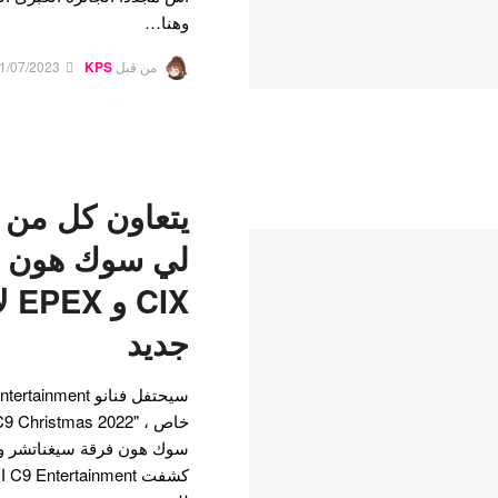
وهنا…
من قبل
KPS
1/07/2023
يتعاون كل من ال
لي سوك هون ف
IX
جديد
كشف