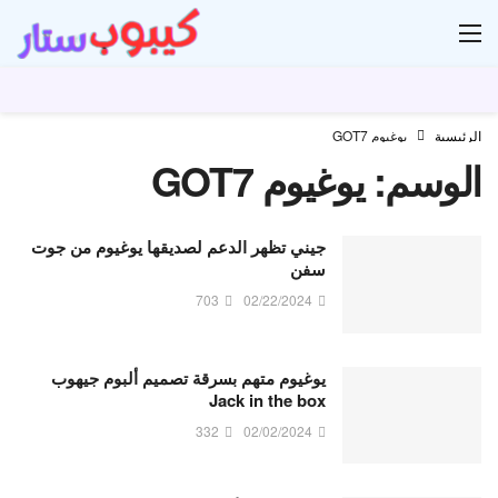
ار
الرئيسية
يوغيوم GOT7
الوسم:
يوغيوم GOT7
جيني تظهر الدعم لصديقها يوغيوم من جوت
سفن
703
02/22/2024
يوغيوم متهم بسرقة تصميم ألبوم جيهوب
Jack in the box
332
02/02/2024