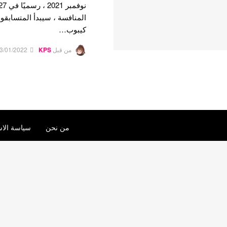
المنافسة ، سيبدأ المتسابقو
كيبوب…
من قبل
KPS
3/01/2022
من نحن
سياسة الاس