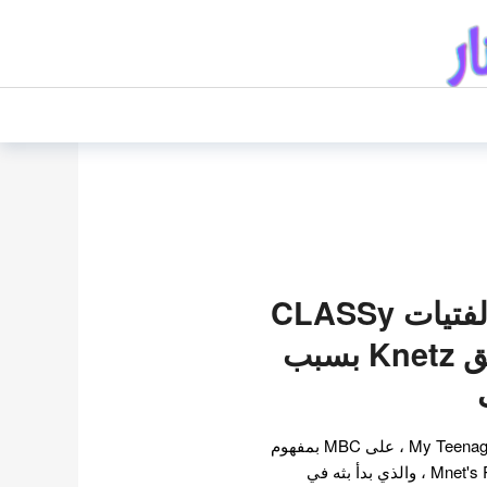
تشكيلة فرقة الفتيات CLASSy
القادمة تثير قلق Knetz بسبب
انتهى برنامج التنافس My Teenage Girl ، على MBC بمفهوم
مشابه لبرنامج Mnet's Produce 101 ، والذي بدأ بثه في