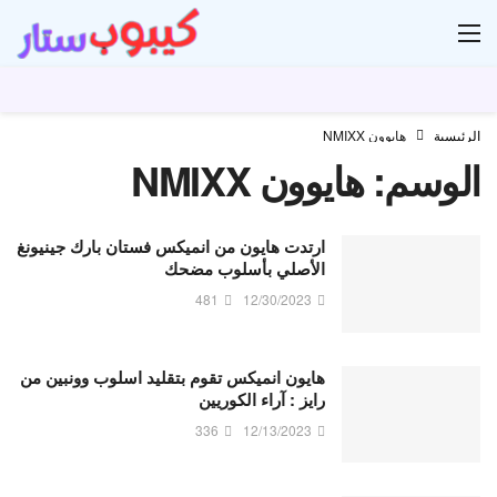
ار
الرئيسية
هايوون NMIXX
الوسم:
هايوون NMIXX
ارتدت هايون من انميكس فستان بارك جينيونغ
الأصلي بأسلوب مضحك
481
12/30/2023
هايون انميكس تقوم بتقليد اسلوب وونبين من
رايز : آراء الكوريين
336
12/13/2023