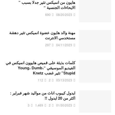
هايون من انميكس تثير جدلا بسبب ”
الايحاءات الجنسية “
690
08/20/2023
مهنة والد هايون عضوة انميكس تثير دهشة
مستخدمي الانترنت
297
04/11/2023
كلمات بذيئة على قميص هايوون انميكس في
الفيديو الموسيقي “Young، Dumb،
Stupid” تثير غضب Knetz
112
2
03/13/2023
ايدول كيبوب اناث من مواليد شهر فبراير :
اكثر من 20 ايدول !!
3
1,469
2
01/30/2023