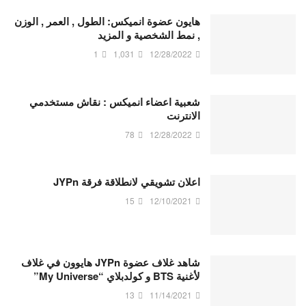
هايون عضوة انميكس: الطول , العمر , الوزن
, نمط الشخصية و المزيد
1
1,031
12/28/2022
شعبية اعضاء انميكس : نقاش مستخدمي
الانترنت
78
12/28/2022
اعلان تشويقي لانطلاقة فرقة JYPn
15
12/10/2021
شاهد غلاف عضوة JYPn هايوون في غلاف
لأغنية BTS و كولدبلاي “My Universe”
13
11/14/2021