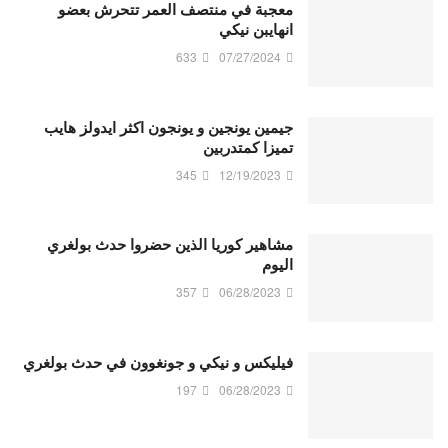
معجبة في منتصف العمر تتحرش بعضو
انهايبن نيكي
633
07/27/2024
جيمين يونجين و يونجون اكثر ايدولز هايب
تميزا كمتدربين
345
12/19/2023
مشاهير كوريا الذين حضروا حدث بولغري
اليوم
357
06/28/2023
فيليكس و نيكي و جونغوون في حدث بولغري
197
06/28/2023