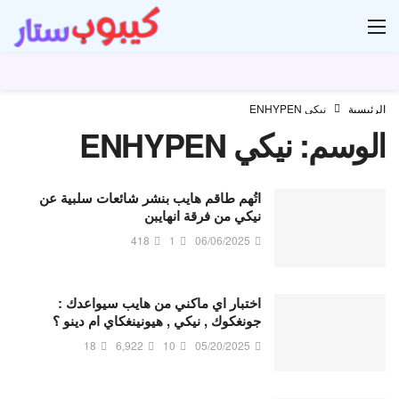
ار
الرئيسية
نيكي ENHYPEN
الوسم:
نيكي ENHYPEN
اتُهم طاقم هايب بنشر شائعات سلبية عن
نيكي من فرقة انهايبن
418
1
06/06/2025
اختبار اي ماكني من هايب سيواعدك :
جونغكوك , نيكي , هيونينغكاي ام دينو ؟
18
6,922
10
05/20/2025