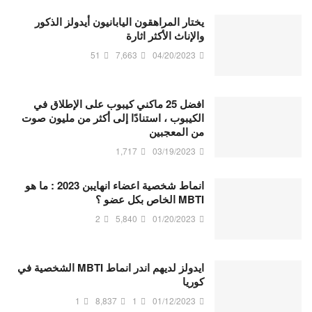
يختار المراهقون اليابانيون أيدولز الذكور
والإناث الأكثر اثارة
51
7,663
04/20/2023
افضل 25 ماكني كيبوب على الإطلاق في
الكيبوب ، استنادًا إلى أكثر من مليون صوت
من المعجبين
1,717
03/19/2023
انماط شخصية اعضاء انهايبن 2023 : ما هو
MBTI الخاص بكل عضو ؟
2
5,840
01/20/2023
ايدولز لديهم اندر انماط MBTI الشخصية في
كوريا
1
8,837
1
01/12/2023