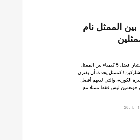
مياء بين الممثل نام
مثلين
صوت مستخدمو الانترنت لاختيار افضل 5 كيمياء بين الممثل
مشاركين ! كممثل يحدث أن يقترن
رة الكورية، والتي لديهم أفضل
ام جونغمين ليس فقط ممثلا مع
265
1