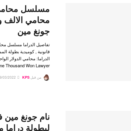
مسلسل محامي ا
محامي الالف و
جونغ مين
تفاصيل الدراما مسلسل محامي
قانونية , كوميدية بطولة الم
الدراما: محامي الدولار الواح
One Thousand Won Lawyer…
من قبل
KPS
9/03/2022
نام جونغ مين 
لبطولة دراما 