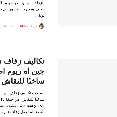
الزفاف الجميلة حيث يعقد ال
زفاف هيون بين وسون يي جي
يونا…
من قبل
KPS
0/23/2022
تكاليف زفاف ن
جين اه ريوم ا
ساخنًا للنقاش
أصبحت تكاليف زفاف نام جون
Company Live ،
المحتملة لحفل زفاف نام جون