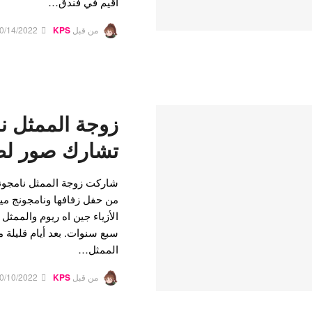
أقيم في فندق…
من قبل
KPS
0/14/2022
زوجة الممثل ن
تشارك صور لطي
شاركت زوجة الممثل نامجونج 
الأزياء جين اه ريوم والممثل
سبع سنوات. بعد أيام قليلة 
الممثل…
من قبل
KPS
0/10/2022