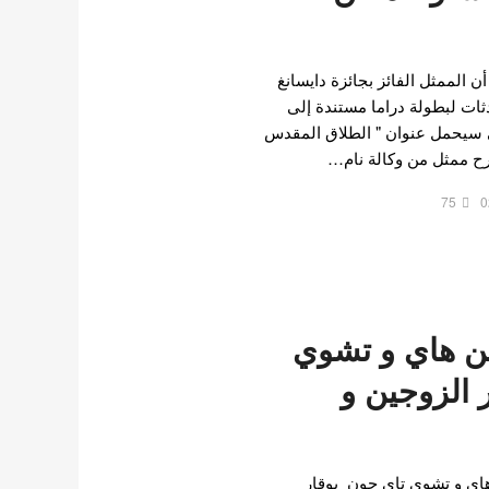
ي 7 فبراير ، ذكرت OSEN أن الممثل الفائز بجائزة دايسانغ
ادثات لبطولة دراما مستندة إلى
ناة لـ JTBC و التي سيحمل عنوان " الطلاق المقدس
 صرح ممثل من وكالة نام…
75
0
ن هاي و تشوي
 الزوجين و
اي و تشوي تاي جون بوقار