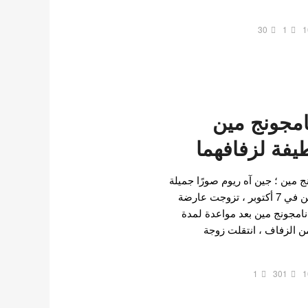
30
1
1
امجونج مين
فة لزفافهما
مين ؛ جين آه ريوم صورًا جميلة
من حفل زفافها ونامجونج مين في 7 أكتوبر ، تزوجت عارضة
 نامجونج مين بعد مواعدة لمدة
من الزفاف ، انتقلت زوجة
1
301
1