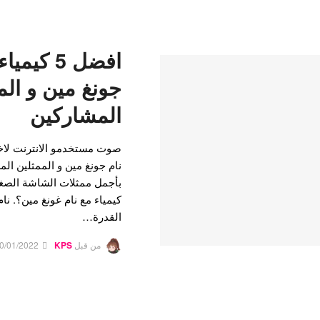
افضل 5 كي
جونغ مين و الم
المشاركين
نام جونغ مين و الممثلين ال
بأجمل ممثلات الشاشة الصغي
كيمياء مع نام غونغ مين؟. ن
القدرة…
من قبل
KPS
0/01/2022