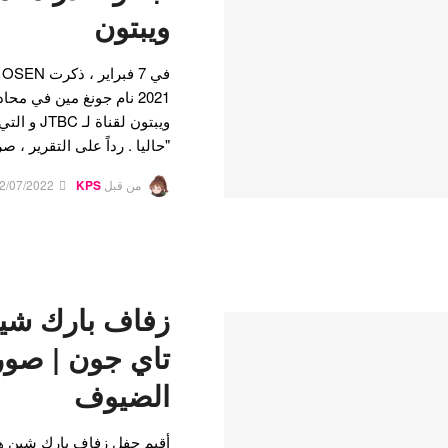
ويبتون
ف
2021 نام جونغ مين في مح
ويبتون لق
"حاليا . رداً على التقرير ،
من قبل
KPS
2/07/2022
زفاف بارك شي
تاي جون | صور
الضيوف
أقيم حفل زفاف بارك شين ه