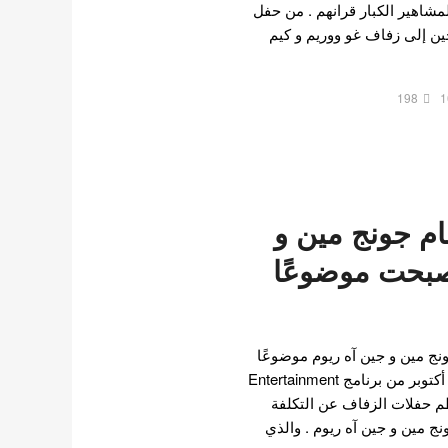
مشاهير الكبار قرانهم . من حفل
ن إلى زفاف غو ووريم و كيم
198
1
ام جونج مين و
صبحت موضوعًا
ج مين و جين آه ريوم موضوعًا
ساخنًا للنقاش. في حلقة 13 أكتوبر من برنامج Entertainment
 كشف منظم حفلات الزفاف عن التكلفة
ج مين و جين آه ريوم . والذي