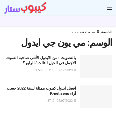
ار
الرئيسية
مي يون جي ايدول
الوسم:
مي يون جي ايدول
بالتصويت : من الايدول الأنثى صاحبة الصوت
الاجمل في الجيل الثالث / الرابع ؟
1,589
2
07/17/2023
افضل ايدول كيبوب ممثلة لسنة 2022 حسب
آراء K-netizens
87
05/07/2022