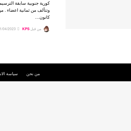
وتتألف من ثمانية اعضاء . م
كانون…
من قبل
KPS
1/04/2023
من نحن
سياسة الاس