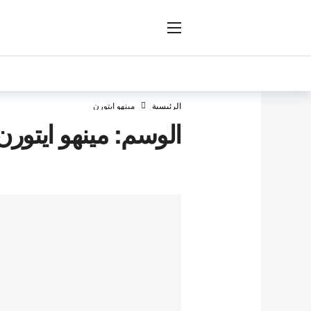
ار
الرئيسية
مينهو ايتورن
الوسم:
مينهو ايتورن