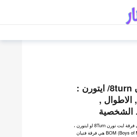
فرقة ايت تورن 8turn/ ايتورن :
 الاطوال ,
ط الشخصية
معلومات عن فرقة ايت تورن فرقة ايت تورن 8Turn او ايتورن ،
المعروفة سابقًا باسم BOM (Boys of MNH) هي فرقة فتيان