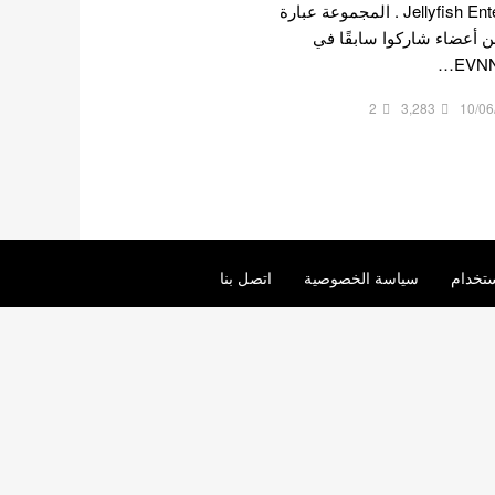
تشكيلها بواسطة Jellyfish Entertainment . المجموعة عبارة
 أعضاء شاركوا سابقًا في
2
3,283
10/06
تخدام
سياسة الخصوصية
اتصل بنا