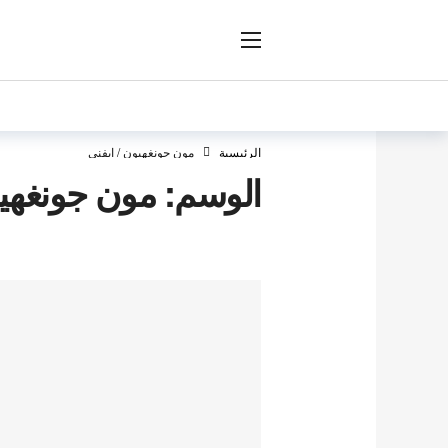
ار
الرئيسية
مون جونغهيون / ايفني
الوسم:
مون جونغهيو