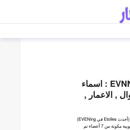
فرقة ايفني EVNNE : اسماء
ل , الاعمار ,
فرقة ايفني EVNNE (이븐) (أحدث Etoiles في EVENing)
هي مجموعة فتيان كورية جنوبية مكونة من 7 أعضاء تم