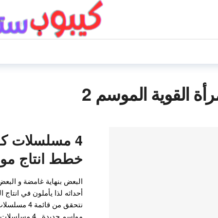
ة القوية الموسم 2
4 مسلسلات كو
خطط انتاج مو
البعض بنهاية غامضة و البعض
أحداثه لذا يأملون في انتاج ا
نتحقق من قائم