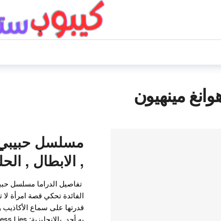
انغ مينهيون
مسلسل حبيبي ا
, الابطال , الح
تفاصيل الدراما مسلسل حبيب
الفائدة تحكي قصة امرأة لا 
قدرتها على سماع الأكاذيب و