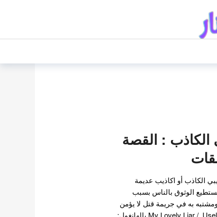
لكاذب : القصة
لقات
ي الكاذب أو اكاذيب عديمة
تستطيع الوثوق بالناس بسبب
مشتبه به في جريمة قتل لا يؤمن
به أحد. بالانجليزية: My Lovely Liar / Useless Lies بالهانغول: