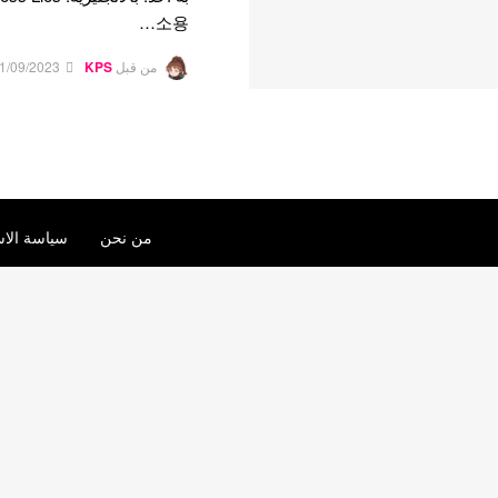
소용…
من قبل
KPS
1/09/2023
من نحن
سياسة الاس