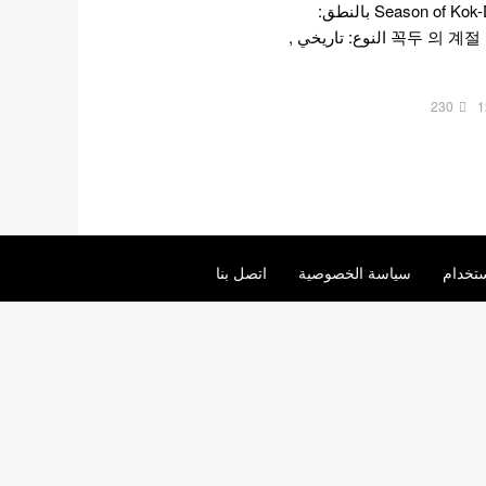
موسم كوكدو بالانجليزية: Season of Kok-Du بالنطق:
Kokduui Gyejeol بالهانغول: 꼭두 의 계절 النوع: تاريخي ,
230
1
تخدام
سياسة الخصوصية
اتصل بنا