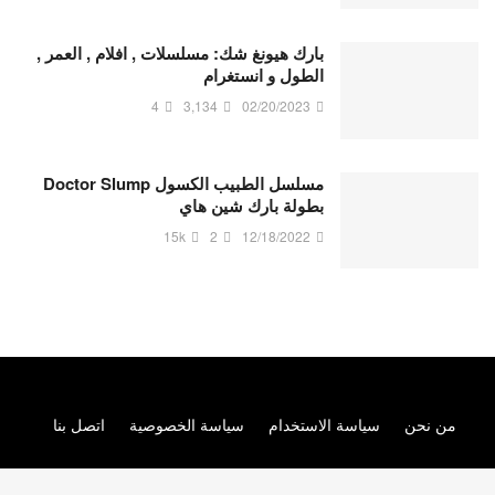
بارك هيونغ شك: مسلسلات , افلام , العمر ,
الطول و انستغرام
4
3,134
02/20/2023
مسلسل الطبيب الكسول Doctor Slump
بطولة بارك شين هاي
15k
2
12/18/2022
من نحن
سياسة الاستخدام
سياسة الخصوصية
اتصل بنا