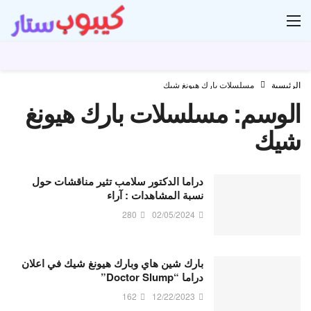
ار
الرئيسية
مسلسلات بارك هيونغ شيك
الوسم:
مسلسلات بارك هيونغ
شيك
دراما الدكتور سلامب تثير مناقشات حول
نسبة المشاهدات : آراء
280
02/05/2024
بارك شين هاي وبارك هيونغ شيك في اعلان
دراما “Doctor Slump”
162
12/22/2023