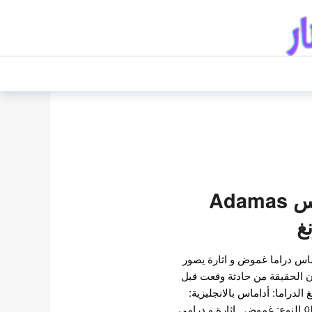
مسلسل اداماس Adamas
غ
اس دراما غموض و اثارة يصور
 الحقيقة من حادثة وقعت قبل
 الدراما: أداماس بالانجليزية:
Adamas الهانغول: 아다마스 النوع: غموض , اثارة و درامي