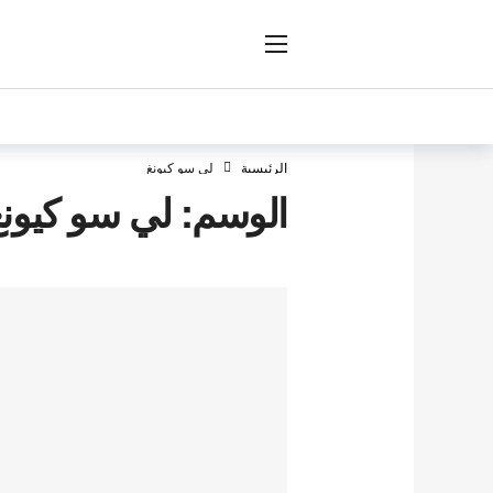
ار
الرئيسية
لي سو كيونغ
الوسم:
لي سو كيونغ