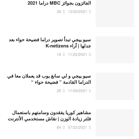
الفائزون بجوائز MBC دراما 2021
36
12/30/2021
سيو ييجي تبدأ تصوير دراما فضيحة حواء بعد
جدلها | آراء K-netizens
19
11/22/2021
سيو ييجي و لي سانغ يوب قد يعملان معا في
الدراما القادمة ” فضيحة حواء “
26
11/09/2021
مشاهير كوريا يفقدون وسامتهم باستعمال
فلتر زيادة الوزن | نقاش مستخدمي الأنترنت
84
07/22/2021