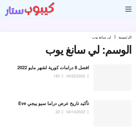
ار
الرئيسية
لي سانغ يوب
الوسم:
لي سانغ يوب
افضل 8 درامات كورية لشهر مايو 2022
193
04/22/2022
تأكيد تاريخ عرض دراما سيو ييجي Eve
22
04/14/2022