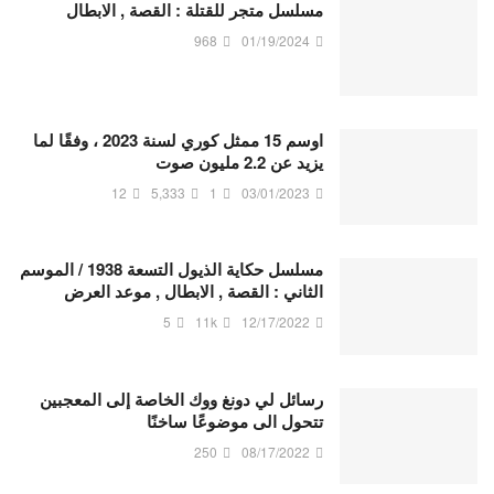
مسلسل متجر للقتلة : القصة , الابطال
968
01/19/2024
اوسم 15 ممثل كوري لسنة 2023 ، وفقًا لما
يزيد عن 2.2 مليون صوت
12
5,333
1
03/01/2023
مسلسل حكاية الذيول التسعة 1938 / الموسم
الثاني : القصة , الابطال , موعد العرض
5
11k
12/17/2022
رسائل لي دونغ ووك الخاصة إلى المعجبين
تتحول الى موضوعًا ساخنًا
250
08/17/2022