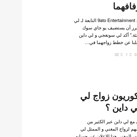
افهما
في 23 فبراير ، كشفت وكالة 9ato Entertainment التابعة لـ لي
MK Spo ، "لقد تقرر أن يستضيف يو جاي سوك
ة." أكد لي سونغجي و لي داين
32
1
0
كوريون زواج لي
 داين ؟
مع لي داين عبر الكثير من
م لزواج المغني و الممثل لي
ر المغني هذا الإعلان عبر حسابه