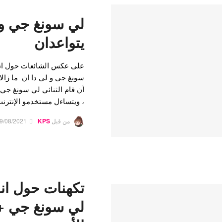
لي سونغ جي و ل
يتواعدان
على عكس الشائعات حول انفص
أن قام الثنائي لي سونغ جي و
، ويتساءل مستخدمو الإنترنت
من قبل
KPS
9/08/2021
تكهنات حول ان
لي سونغ جي +