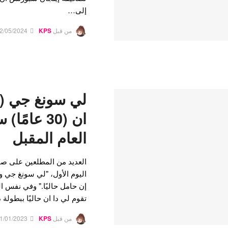
إلى…
من قبل
KPS
2/05/2024
ان (30 عام
العام المقبل
العديد من المطلعين على صنا
اليوم الأول، "لي سونغ جي و 
إن حامل حاليًا." وفي نفس الي
تقوم لي دا ان حاليًا ببطولة درام
من قبل
KPS
1/01/2023