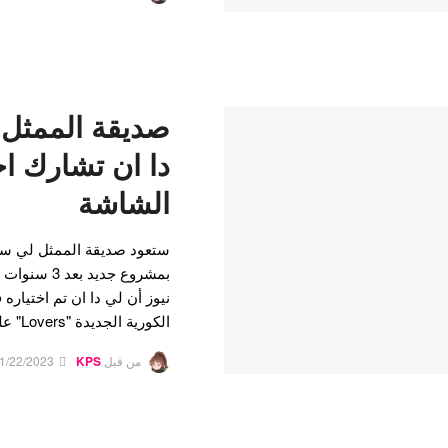
صديقة الممثل
دا ان تشارك اخ
الشاشة
ستعود صديقة الممثل لي سون
نيوز أن لي دا ان تم اختياره 
الكورية الجديدة "Lovers" على قناة MBC (عنوان…
من قبل
KPS
1/22/2023