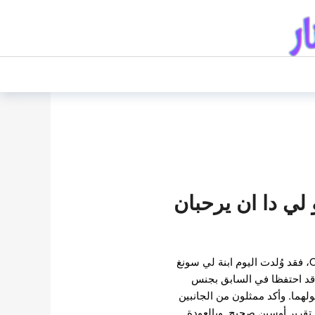
لي دا ان يرحبان
وفقًا لتقرير حصري من Osen، فقد وُلدت اليوم ابنة لي سونغ
ن قد احتفظا في السابق بجنس
لهما. وأكد ممثلون من الجانبين
قرير أوسين صحيح. وبالعودة