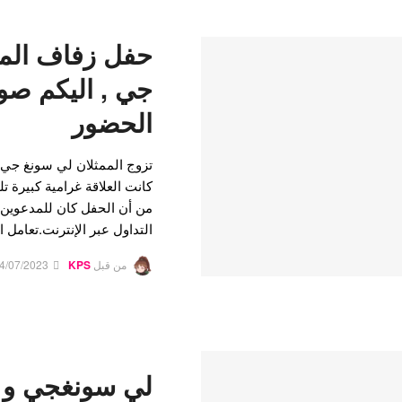
حفل زفاف الم
جي , اليكم صور
الحضور
كانت العلاقة غرامية كبيرة ت
من أن الحفل كان للمدعوين ف
التداول عبر الإنترنت.تعامل 
من قبل
KPS
4/07/2023
لي سونغجي و ل