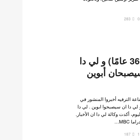
283
0
لي سونغ جي (36 عامًا) و لي دا
ًا) سيصبحان أبوين
عة الترفيه أخبروا المنشور في
لي دا ان سيصبحوا ابوين . لي دا
وم، أكدت وكالة لي دا ان الأخبار.
ا MBC…
187
1