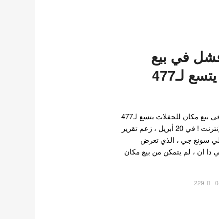
شل في بيع
مكان للحفلات يتسع لـ477
أفيد أن لي سونغ جي فشل في بيع مكان للحفلات يتسع لـ477
مقعدًا - تفاعل مستخدمي الإنترنت ! في 20 أبريل ، زعم تقرير
 لي سونغ جي ، الذي تعرض
 دا ان ، لم يتمكن من بيع مكان
229
0