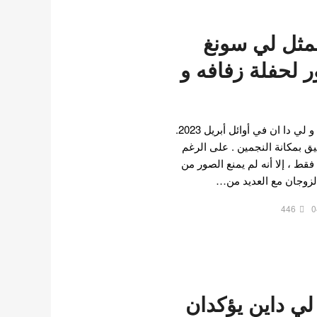
مثل لي سونغ
 لحفلة زفافه و
تزوج الممثلان لي سونغ جي و لي دا ان في أوائل أبريل 2023.
ليق بمكانة النجمين . على الرغم
قط ، إلا أنه لم يمنع الصور من
الزوجان مع العديد من…
446
0
ي داين يؤكدان