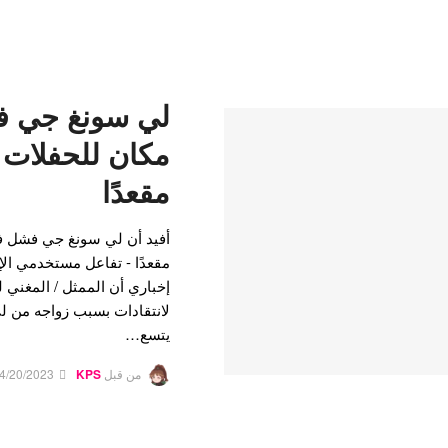
لي سونغ جي ف
مقعدًا
إخباري أن الممثل / المغني
لانتقادات بسبب زواجه من لي
يتسع…
من قبل
KPS
4/20/2023