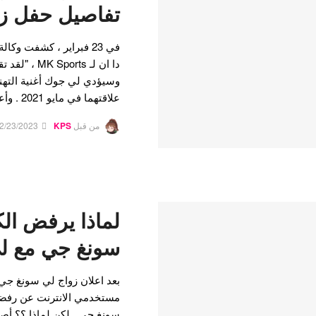
تفاصيل حفل زف
دا ان لـ rts
وسيؤدي لي جوك أغنية التهنئ
علاقتهما في مايو 2021 . وأعلنا عن خطط زواجهما في…
من قبل
KPS
2/23/2023
لماذا يرفض ال
سونغ جي مع لي
بعد اعلان زواج لي سونغ جي 
مستخدمي الانترنت عن رفضه
سونغ جي , لكن لماذا ؟؟ أصد