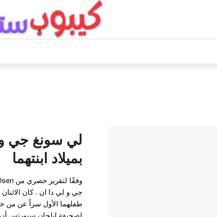
لي سونغ جي و 
بميلاد ابنتهما
جي و لي دا ان . كان الاثنا
طفلهما الأول سراً عن من حو
لصحيفة إيلجان سبورتس أن ت