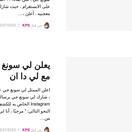
على الانستغرام ، حيث شارك
معجبيه . أعلن ،…
من قبل
KPS
2/07/2023
يعلن لي سونغ
مع لي دا ان
، شارك لي سونغ جي برسالة
Instagram الخاص به
النحو التالي: " مرحبًا ، أنا 
من…
من قبل
KPS
2/07/2023