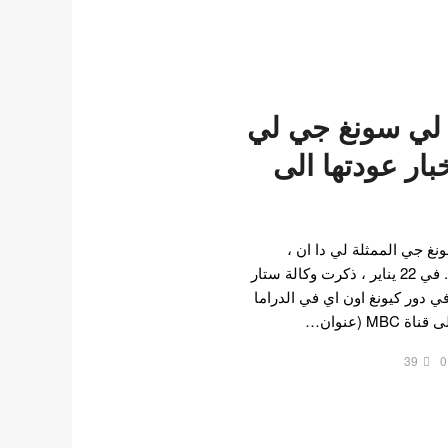
 لي سونغ جي لي
بار عودتها الى
غ جي الممثلة لي دا ان ،
بمشروع جديد بعد 3 سنوات . في 22 يناير ، ذكرت وكالة ستار
في دور كيونغ اون اي في الدراما
39
0