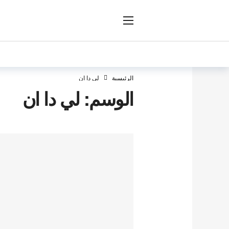
ار
الرئيسية
لي دا ان
الوسم:
لي دا ان