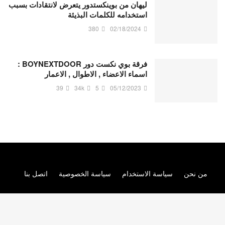
ليهان من بوينكستدور يتعرض لانتقادات بسبب
استخدامه للكلمات البذيئة
380
02/18/2024
فرقة بوي نكست دور BOYNEXTDOOR :
اسماء الاعضاء , الاطوال , الاعمار
39
34k
5
05/12/2023
من نحن
سياسة الاستخدام
سياسة الخصوصية
اتصل بنا