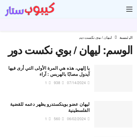
ار
الرئيسية
ليهان / بوي نكست دور
الوسم:
ليهان / بوي نكست دور
يا إلهي، هذه هي المرة الأولى التي أرى فيها
آيدول مصابًا بالهربس : آراء
1
938
07/14/2024
ليهان عضو بوينكستدرو يظهر دعمه للقضية
الفلسطينية
1
560
06/02/2024