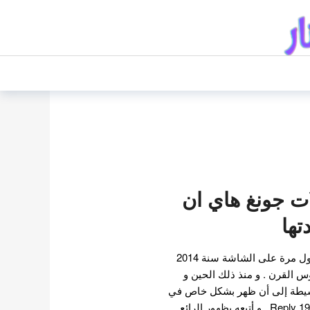
 جونغ هاي ان
تها
ظهر الممثل جونغ هاي ان لأول مرة على الشاشة سنة 2014
القرن . و منذ ذلك الحين و
 بسيطة إلى أن ظهر بشكل خاص في
المسلسل الكوري الناجح Reply 1988 . و أتبعه بظهور الرائع