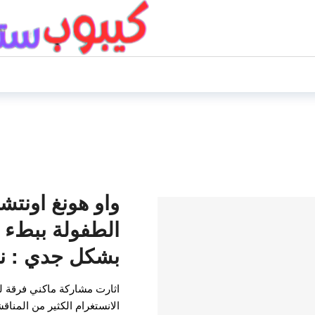
واو هونغ اونتش
الطفولة ببطء وت
بشكل جدي : نق
اثارت مشاركة ماكني فرقة ل
الانستغرام الكثير من المنا