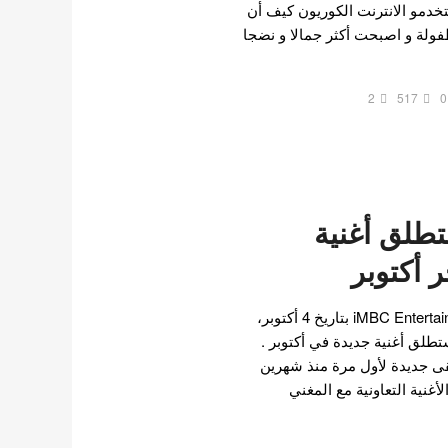
دمو الانترنت الكوريون كيف أن
ولة و اصبحت أكثر جمالا و نضجا
2
517
0
طلق أغنية
 أكتوبر
وفقًا لتقرير صادر عن iMBC Entertainment بتاريخ 4 أكتوبر،
طلق أغنية جديدة في أكتوبر .
ى جديدة لأول مرة منذ شهرين
صدار أغنية “Jewelry”، الأغنية التعاونية مع المغني