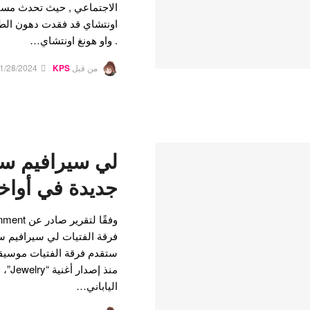
الاجتماعي , حيث تحدث مستخ
اونتشاي قد فقدت دهون الطف
. واو هونغ اونتشاي…
من قبل
KPS
1/28/2024
لي سيرافيم ست
جديدة في أواخر
فرقة الفتيات لي سيرافيم ست
ستقدم فرقة الفتيات موسيق
منذ إ
الياباني…