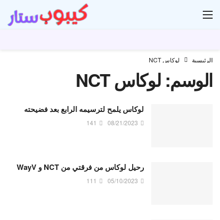
ار
الرئيسية
لوكاس NCT
الوسم:
لوكاس NCT
لوكاس يلمح لترسيمه الرابع بعد فضيحته
141
08/21/2023
رحيل لوكاس من فرقتي من NCT و WayV
111
05/10/2023