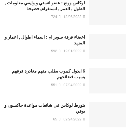
لوكاس وونغ : عضو انستي و وايفي معلومات ,
الطول , العمر , انستغرام, فضيحة
724
12/06/2022
اعضاء فرقة سوبر ام : اسماء اطوال , اعمار و
المزيد
592
12/01/2022
6 ايدول كيبوب يطلب منهم مغادرة فرقهم
بسبب فضائحهم
551
07/24/2022
يتورط لوكاس في شائعات مواعدة جاكسون و
يوقي
65
02/24/2022