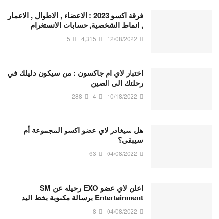
فرقة اكسو 2023 : الاعضاء , الاطوال , الاعمار
, انماط الشخصية, حسابات الانستغرام
5
4,315
12/08/2022
اختبار لاي ام جاكسون : من سيكون دليلك في
رحلتك الى الصين
288
4
10/18/2022
هل سيغادر لاي عضو اكسو المجموعة أم
سيبقى؟
63
04/08/2022
اعلن لاي عضو EXO رحيله عن SM
Entertainment برسالة مكتوبة بخط اليد
8
04/08/2022