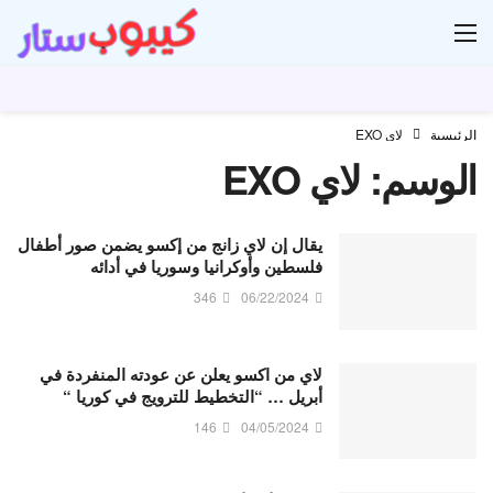
ار
الرئيسية
لاي EXO
الوسم:
لاي EXO
يقال إن لاي زانج من إكسو يضمن صور أطفال
فلسطين وأوكرانيا وسوريا في أدائه
346
06/22/2024
لاي من اكسو يعلن عن عودته المنفردة في
أبريل … “التخطيط للترويج في كوريا “
146
04/05/2024