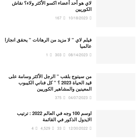
لاي هو أحد أعضاء اكسو الأكثر ولاء؟ نقاش
الكوريين
167
10/18/2023
فيلم لاي ” لا مزيد من الرهانات ” يحقق انجازا
عالميا
1
303
08/14/2023
من سيتوج بلقب ” الرجل الأكثر وسامة على
قيد الحياة 2023 ؟ ” كل فناني الكيبوب
المعينين والمشاهير الكوريين
375
04/07/2023
اوسم 100 وجه في العالم 2022 : ترتيب
الايدول الذكور في القائمة
4
4,529
33
12/30/2022