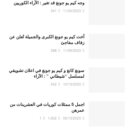
وجه كيم يو جونغ قد تغير : الآراء الكوريين
341
11/24/2023
أخت كيم يو جونغ الكبرى والجميلة تُعلن عن
زفاف مفاجئ
388
11/09/2023
سونغ كانغ و كيم يو جونغ في اعلان تشويقي
لمسلسل “شيطاني ” : الآراء
242
10/13/2023
اجمل 5 ممثلات كوريات في العشرينات من
عمرهن
1
1,502
05/13/2023