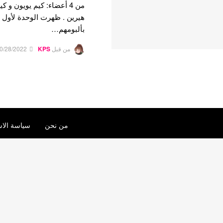
من 4 أعضاء: كيم يويون و ك
بألبومهم…
من قبل
KPS
0/28/2022
من نحن
سياسة الاس