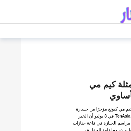
مثلة كيم مي
أساوي
يم مي كيونغ مؤخرًا من خسارة
والدتها المفجعة. حيث نقلت TenAsia في 3 يوليو أن الخبر
 مراسم الجنازة في قاعة جنازات
سان، مع إقامة الحفل في