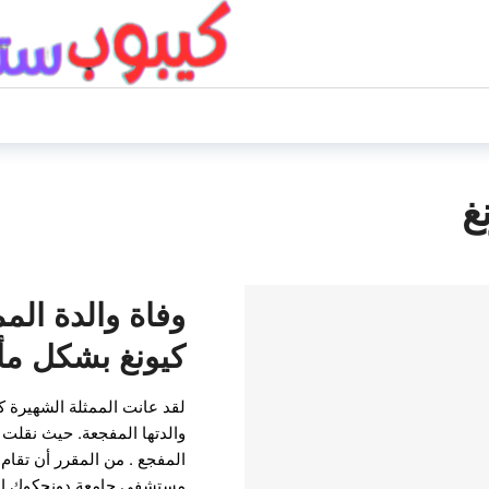
غ
وفاة والدة الم
كيونغ بشكل م
لقد عانت الممثلة الشهيرة ك
المفجع . من المقرر أن تقام
مستشفى جامعة دونجكوك إيل