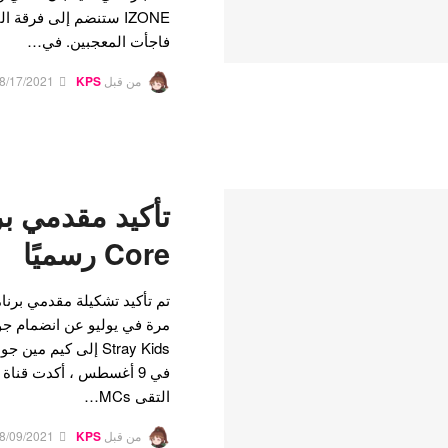
فاجأت المعجبين. في…
من قبل
KPS
8/17/2021
Core رسميًا
التقى MCs…
من قبل
KPS
8/09/2021