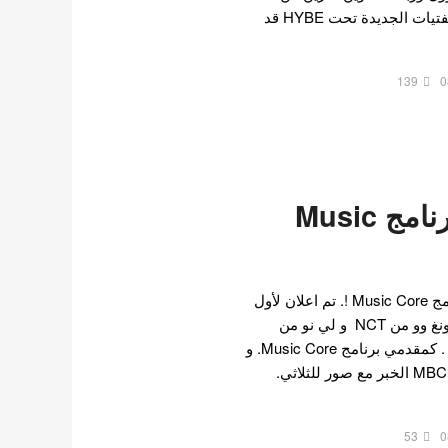
IZONE ستنضم إلى فرقة الفتيات الجديدة تحت HYBE قد
139
0
تأكيد مقدمي برنامج Music
تم تأكيد تشكيلة مقدمي برنامج Music Core !. تم اعلان لأول
مرة في يوليو عن انضمام جونغ وو من NCT و لي نو من
Stray Kids إلى كيم مين جو . كمقدمي برنامج Music Core. و
في 9 أغسطس ، أكدت قناة MBC الخبر مع صور للثلاثي.
53
0