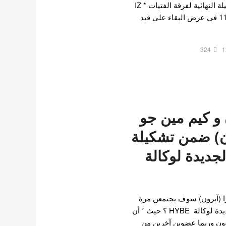
إنتاج 48 وانضمت إلى التشكيلة النهائية لفرقة الفتيات IZ *
ONE بعد أن احتلت المرتبة 11 في عرض البقاء على قيد
324
1
و كيم مين جو
ن) ضمن تشكيلة
لجديدة لوكالة
ا (آيزون) سوف يجتمعن مرة
أخرى في فرقة الفتيات الجديدة لوكالة HYBE ؟ حيث ٬ أن
 وون وربما عضوين آخرين من