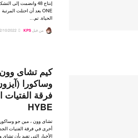
الحياة. تم…
من قبل
KPS
2/10/2022
كيم تشاى وون 
وساكورا (آيزو
فرقة الفتيات ا
HYBE
تشاى وون ، مين جو وساكور
الأخبار التي تفيد بأن تشاي