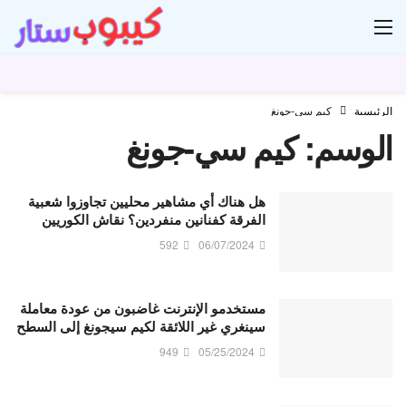
ار
الرئيسية
كيم سي-جونغ
الوسم:
كيم سي-جونغ
هل هناك أي مشاهير محليين تجاوزوا شعبية
الفرقة كفنانين منفردين؟ نقاش الكوريين
592
06/07/2024
مستخدمو الإنترنت غاضبون من عودة معاملة
سينغري غير اللائقة لكيم سيجونغ إلى السطح
949
05/25/2024