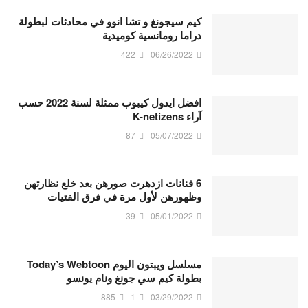
كيم سيجونغ و تشا انوو في محادثات لبطولة
دراما رومانسية كوميدية
422
06/26/2022
افضل ايدول كيبوب ممثلة لسنة 2022 حسب
آراء K-netizens
87
05/07/2022
6 فنانات ازدهرت صورهن بعد خلع نظارتهن
وظهورهن لأول مرة في فرق الفتيات
39
05/01/2022
مسلسل ويبتون اليوم Today’s Webtoon
بطولة كيم سي جونغ ونام يونسو
885
1
03/29/2022