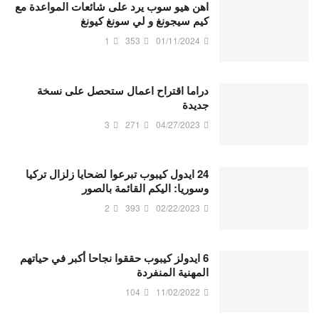
اهن هيو سوب يرد على شائعات المواعدة مع
كيم سيجونغ و لي سونغ كيونغ
1
353
01/11/2024
دراما اقتراح اعمال ستحصل على نسخة
جديدة
3
271
04/27/2023
24 ايدول كيبوب تبرعوا لضحايا زلزال تركيا
وسوريا: اليكم القائمة بالصور
2
393
02/22/2023
6 ايدولز كيبوب حققوا نجاحا أكبر في حياتهم
المهنية المنفردة
104
11/02/2022