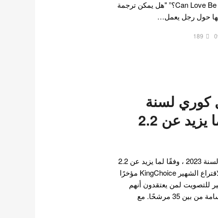
الدراما الجديدة “Can Love Be Translated؟” "هل يمكن ترجمة
ثها حول رجل يعمل…
189
0
 ممثل كوري لسنة
2023 ، وفقًا لما يزيد عن 2.2
اليكم اوسم 15 ممثل كوري لسنة 2023 ، وفقًا لما يزيد عن 2.2
مليون صوت ! أجرى موقع الاقتراع الشهير KingChoice مؤخرًا
ر للتصويت لمن يعتقدون أنهم
الممثلون الكوريون الأكثر وسامة من بين 35 مرشحًا. مع