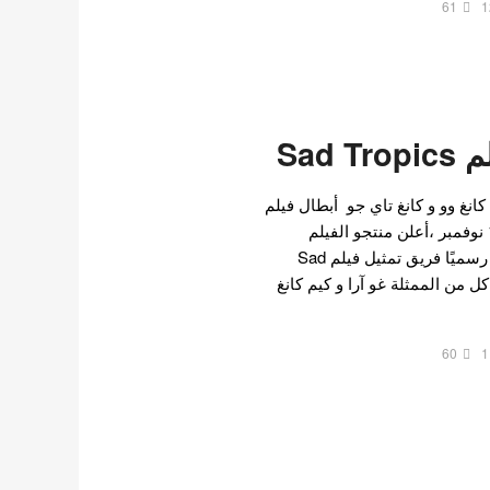
61
1
Sad 
كانغ وو و كانغ تاي جو أبطال فيلم
Sad Tropics القادم . في 19 نوفمبر ،أعلن منتجو الفيلم
الكوري القادم Sad Tropics رسميًا فريق تمثيل فيلم Sad
م كل من الممثلة غو آرا و كيم كانغ
60
1