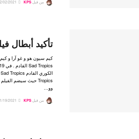
من قبل
KPS
2/02/2021
تأكيد أبطال فيلم Tropics
كيم سيون هو و غو آرا و كيم 
Tropics حيث سيضم الفيل
وو…
من قبل
KPS
1/19/2021