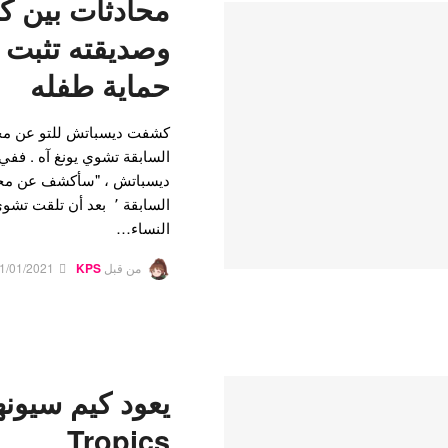
محادثات بين ك
وصديقته تثبت 
حماية طفله
كشفت ديسباتش للتو عن محا
السابقة تشوي يونغ آه . ففي 
ديسباتش ، "سأكشف عن محاد
السابقة ٬ بعد أن تلقت
النساء…
من قبل
KPS
1/01/2021
Tropics