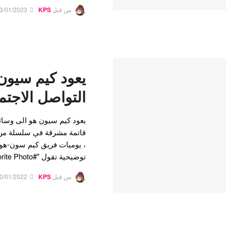
من قبل
KPS
3/01/2023
يعود كيم سيون
التواصل الاجت
يعود كيم سيون هو الى وسائل
قاتمة مشرقة في سلسلة من 
، يوميات فريق كيم سون-هو 
توضيحية تقول "#Favorite Photo . أنا أجدك لتكون سعيدًا…
من قبل
KPS
0/01/2022