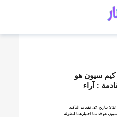
 كيم سيون هو
ادمة : آراء
وفقًا لتقرير حصري لـ Star News بتاريخ 21، فقد تم التأكيد
يون هو قد تما اختيارهما لبطولة