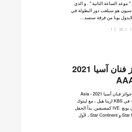
 موعد الساعة الثانية " . و الذي
سيون هو سيلعب دور البطولة في
الايدول يونا من فرقة سنسد…
1
35
1
الفائزون بجوائز فنان آسيا 2021
في 2 ديسمبر ، أقيمت حفل جوائز فنان آسيا 2021 - Asia
Artist Awards اختصار AAA- في KBS ارينا هيل ، مع ليتوك
من Super Junior و جانغ وون يونغ IVE كمضيفين. بدأ الحفل
السنوي ، الذي نظمته Star News و Star Continent ، لأول