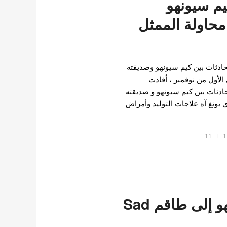
يم سيونهو
محاولة الممثل
دثات بين كيم سيونهو وصديقته
الأول من نوفمبر ، أفادت
ثات بين كيم سيونهو و صديقته
 تشوي يونغ آه علاجات التوليد وأمراض
11
1
يعود كيم سيونهو إلى طاقم Sad