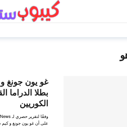
و
غو يون جونغ و
بطلا الدراما الق
الكوريين
على أن غو يون جونغ و كيم س