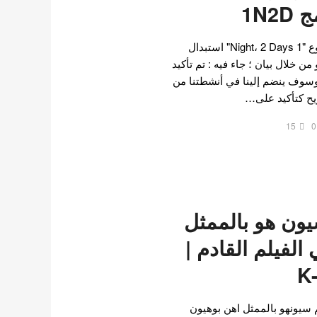
1N2
اكد ممثل برنامج KBS المتنوع "1 Night، 2 Days" استبدال
من خلال بيان ؛ جاء فيه : تم تأكيد
 الممثل Na In Woo ، وسوف ينضم إلينا في أنشطتنا من
ريح كتأكيد على…
15
0
يون هو بالممثل
الفيلم القادم |
 سيونهو بالممثل اهن بوهيون