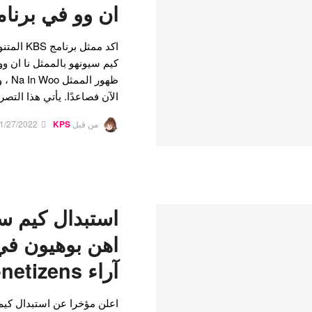
ان وو في برنامج D
كيم سيونهو بالممثل نا ان وو 
ظهور
الآن فصاعدًا. يأتي هذا التص
من قبل
KPS
1/27/2022
استبدال كيم س
اهن بوهيون في 
آراء K-netizens
اعلن مؤخرا عن استبدال كيم