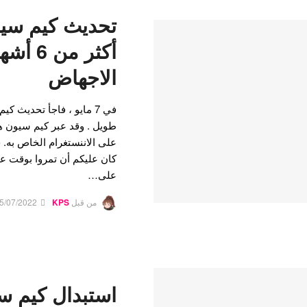
تحديث كيم سيو
أكثر من
الاجهاض
في 7 مايو ، فاجأ تحديث 
طويل . وقد عبر كيم سيون هو
على الاننستغرام الخاص به. 
كان عليكم أن تمروا بوقت 
على…
من قبل
KPS
5/07/2022
استبدال كيم سي