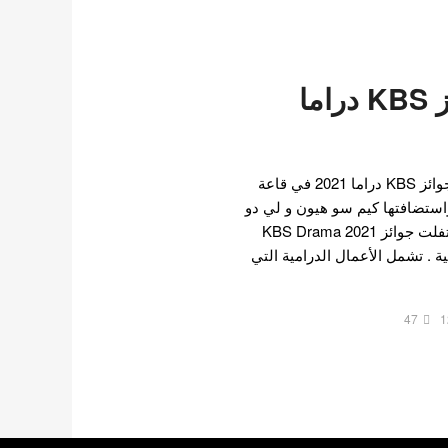
الفائزون بجوائز KBS دراما
في 31 ديسمبر ، اقيم حفل جوائز KBS دراما 2021 في قاعة
يول ، واستضافتها كيم سو هيون و لي دو
هيون و سونغ سي كيونغ .احتفلت جوائز 2021 KBS Drama
ة . تشمل الأعمال الدرامية التي
47
1