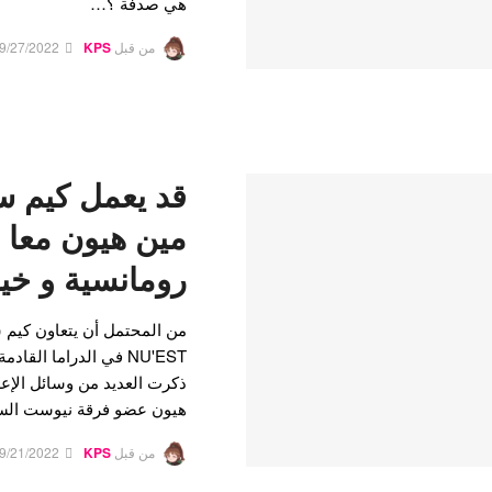
هي صدفة ؟…
من قبل
KPS
9/27/2022
قد يعمل كيم س
مين هيون معا ف
رومانسية و خيا
من المحتمل أن يتعاون كيم 
ذكرت العديد من وسائل الإعل
هيون عضو فرقة نيوست السا
من قبل
KPS
9/21/2022