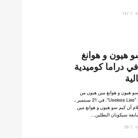
147
0
و هيون و هوانغ
ي دراما كوميدية
لية
سو هيون و هوانغ مين هيون من
NU'EST في الدراما القادمة "Useless Lies". في 21 سبتمبر ،
ام أن كيم سو هيون و هوانغ مين
بقة سيكونان البطلين…
39
0