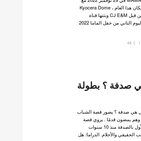
فوز العديد من الفنانين في مكان هذا العام ، Kyocera Dome
Osaka في اليابان. نظمت من قبل CJ E&M وبثتها قناة
الموسيقى Mnet ، استقبل اليوم الثاني من حفل الماما 2022
48
1
 صدفة ؟ بطولة
هي صدفة ؟ يصور قصة الشباب
وهم يمضون قدمًا . يروي قصة
الشباب الذين التقوا بحبها الأول بالصدفة منذ 10 سنوات
الحقيقي والأحلام. الدراما: هل