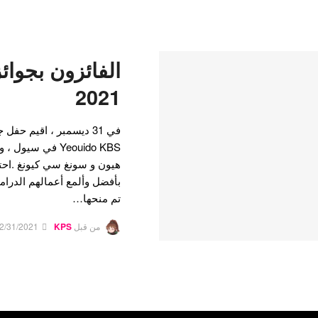
2021
Yeouido KBS في س
بأفضل وألمع أعمالهم الدرامي
تم منحها…
من قبل
KPS
2/31/2021