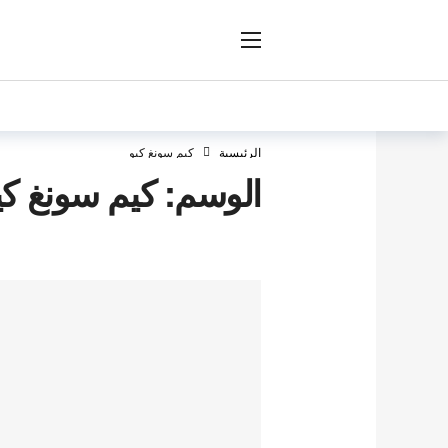
ار
الرئيسية
كيم سونغ كيو
الوسم:
كيم سونغ كي