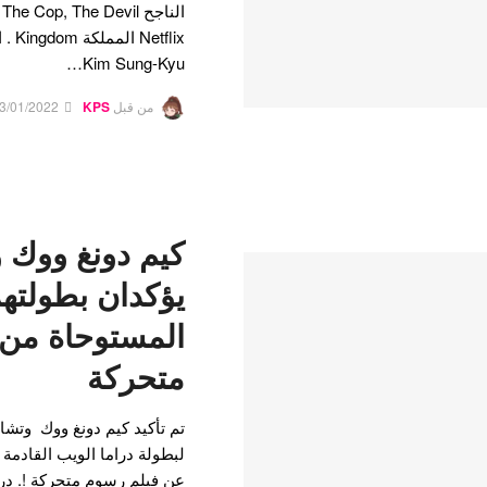
flix
Kim Sung-Kyu…
من قبل
KPS
3/01/2022
كيم دونغ ووك 
يؤكدان بطولتهما
المستوحاة من 
متحركة
تم تأكيد كيم دونغ ووك وتشا
عن فيلم رسوم متحركة !. درا