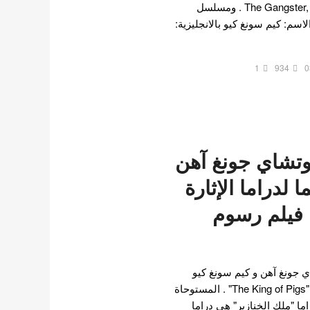
الناجح The Gangster, The Cop, The Devil . ومسلسل
Net المملكة Kingdom . الاسم: كيم سونغ كيو بالانجليزية:
1
934
0
وتشاي جونغ آهن
 لدراما الإثارة
فيلم رسوم
ي جونغ آهن و كيم سونغ كيو
لبطولة دراما الويب القادمة "The King of Pigs" . المستوحاة
ما "ملك الخنازير" هي دراما