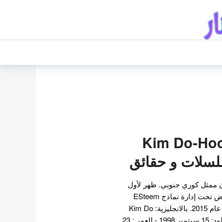
دو هون Kim Do-Hoon
لسلات و حقائق
ممثل كوري جنوبي. ظهر لأول
مرة في صناعة الترفيه كعارض تحت إدارة نماذج ESteem
ولكنه تحول نحو التمثيل في عام 2015. بالانجليزية: Kim Do
Hoon بالهانغول: 김도훈 مولود: 15 سبتمبر 1998 - العمر : 23