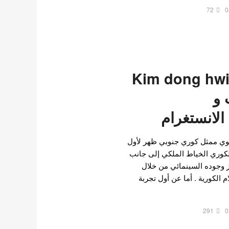
72
0
يم دونغ هوي Kim dong hwi
ت و
لانستغرام
ي ممثل كوري جنوبي ظهر لأول
لكوري الخياط الملكي إلى جانب
ز وجوده السينمائي من خلال
م الكورية . أما عن أول تجربة
291
0