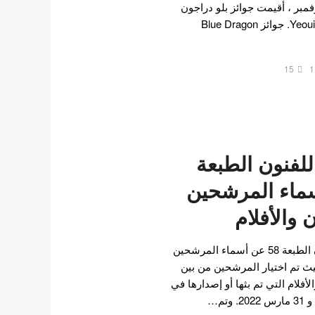
يرات العالية ! في 26 نوفمبر ، أقيمت جوائز بلو دراجون
للأفلام 43 في قاعة Yeouido KBS. جوائز Blue Dragon
15
1
للفنون الطبعة
أسماء المرشحين
 والأفلام
اعلنت جوائز بيكسانغ للفنون الطبعة 58 عن أسماء المرشحين
حيث تم اختيار المرشحين من بين
أفلام التي تم بثها أو إصدارها في