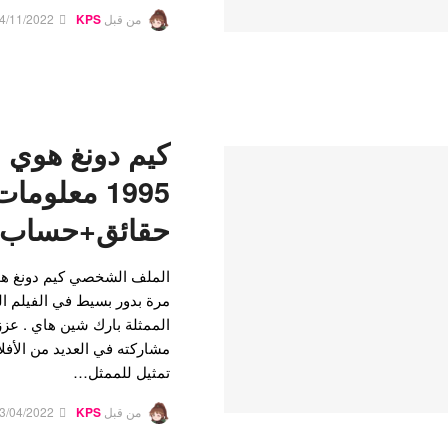
من قبل
KPS
4/11/2022
ك
1995 معلوما
حقائق+حساب ا
الملف الشخصي كيم دونغ هو
مرة بدور بسيط في الفيلم ا
الممثلة بارك شين هاي . عز
مشاركته في العديد من الأفلا
تمثيل للممثل…
من قبل
KPS
3/04/2022