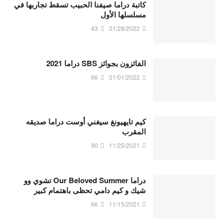
كاتبة دراما صيفنا الحبيب تسقط تجاربها في
مسلسلها الأول
43
01/28/2022
الفائزون بجوائز SBS دراما 2021
66
01/01/2022
كيم تايهيونغ سيغني أوست دراما صديقه
المقرب
90
11/25/2021
دراما Our Beloved Summer تشوي وو
شيك و كيم دامي تحظى باهتمام كبير
66
11/15/2021