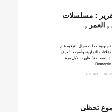
رير : مسلسلات
, العمر ,
 جنوبية. دخلت مجال الترفيه عام
الإعلانات التجارية، وأصبحت تُعرف
اة المصاصة". ظهرت لأول مرة
4
641
04/12
دموع تحظى