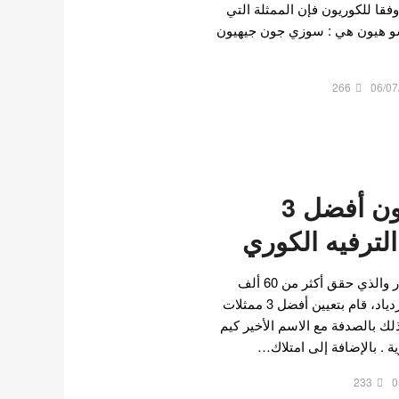
فقا للكوريون فإن الممثلة التي
سو هيون هي : سوزي جون جيهيون
266
06/07
الكوريون يسمون أفضل 3
الترفيه الكوري
منشور theqoo سريع الانتشار والذي حقق أكثر من 60 ألف
مشاهدة وما زال العدد في ازدياد، قام بتعيين أفضل 3 ممثلات
ذلك بالصدفة مع الاسم الأخير كيم
ية . بالإضافة إلى امتلاك…
233
0