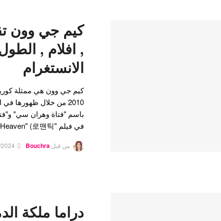
كيم جي وون تق
, افلام , الطول 
الانستغرام
كيم جي وون هي ممثلة كورية
2010 من خلال ظهورها في 
باسم "فتاة وهران سي" و"فت
في فيلم "Romantic Heaven" (로맨틱…
من قبل
Bouchra
/2024
دراما ملكة ال