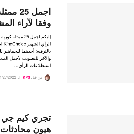
وفقا لآراء الم
الرأ
بالترفيه: أحدهما للجماهير ل
والآخر للتصويت لأجمل الممثل
استطلاعات الرأي…
من قبل
KPS
1/27/2022
تجري كيم جي 
هيون محادثات 