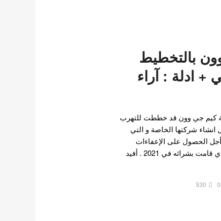
وون بالتخطيط
 + ادلة : آراء
لة كيم جي وون قد خططت للتهرب
201 , من خلال انشاء شركتها الخاصة و التي
أجل الحصول على الإعفاءات
الضريبية العقارية للمبنى الذي قامت بشرائه في 2021 . أفيد
530
0