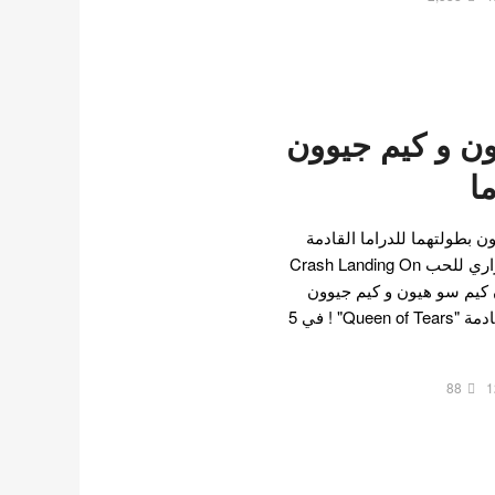
ون و كيم جيوون
ا
ن بطولتهما للدراما القادمة
لكاتب مسلسل هبوط اضطراري للحب Crash Landing On
ى أن كيم سو هيون و كيم جيوون
سيقومان ببطولة الدراما القادمة "Queen of Tears" ! في 5
88
1