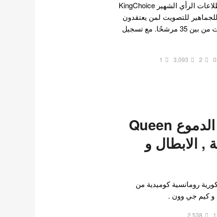
ألف صوت أجرى موقع استطلاعات الرأي الشهير KingChoice
للجماهير للتصويت لمن يعتقدون
أنهم أجمل الممثلات الكوريات من بين 35 مرشحًا. مع تسجيل
1
3,093
2
0
مسلسل ملكة الدموع Queen
 القصة , الابطال و
ورية رومانسية كوميدية من
و كيم جي وون .
2,538
1