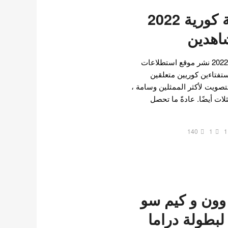
اجمل 25 ممثلة كورية 2022
شاهدين
إليكم اجمل 25 ممثلة كورية 2022 نشر موقع استطلاعات
ي الشهير KingChoice استفتاءين كوريين متعلقين
لتصويت لأكثر الممثلين وسامة ،
ات أيضًا. عادةً ما تحصل
140
1
1
وون و كيم سو
لبطولة دراما