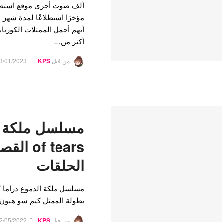
مؤخرًا استطلاعًا لمدة شهر 
أكثر من…
من قبل
KPS
3/01/2023
of tears
الحلقات
مسلسل ملكة الدموع دراما ك
بطولة الممثل كيم سو هيون 
من قبل
KPS
2/05/2022