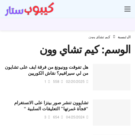
ار
الرئيسية
كيم تشاي وون
الوسم:
كيم تشاي وون
هل تفوقت وونيونغ من فرقة ايف على تشايون
من لي سيرافيم؟ نقاش الكوريين
1
558
02/20/2025
تشايوون تنشر صور بيتزا على الانستغرام
“فجأة غمرتها” التعليقات السلبية “
3
654
04/25/2024