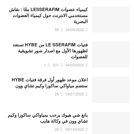
كيمياء عضوات LESSERAFIM معًا : نقاش
مستخدمي الانترنت حول كيمياء العضوات
البصرية
58
04/09/2022
فتيات LE SSERAFIM من HYBE تستعد
لظهورها الأول مع اصدار صور تشويقية
للعضوات
1
331
04/03/2022
اعلان موعد ظهور أول فرقة فتيات HYBE
ستضم مياواكي ساكورا وكيم تشاي وون
26
03/21/2022
بانغ شي هيوك يرحب بمياواكي ساكورا وكيم
تشاي وون في وكالة هايب
26
03/14/2022