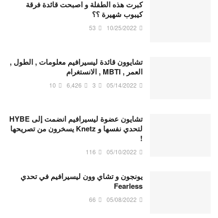
كبرت هذه الطفلة و اصبحت قائدة فرقة
كيبوب شهيرة ؟؟
53
10/25/2022
تشايوون قائدة ليسيرافيم معلومات , الطول ,
العمر , MBTI , الانستغرام
10
6,426
3
05/14/2022
تشايون عضوة ليسيرافيم انضمت إلى HYBE
لتحدي نفسها و Knetz يسخرون من تصريحها
!
116
05/10/2022
يونجون و تشاي وون ليسيرافيم في تحدي
Fearless
66
05/08/2022