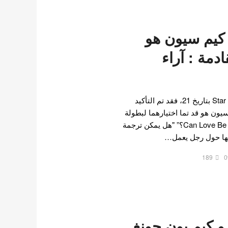
 كيم سيون هو
ادمة : آراء
وفقًا لتقرير حصري لـ Star News بتاريخ 21، فقد تم التأكيد
يون هو قد تما اختيارهما لبطولة
الدراما الجديدة “Can Love Be Translated؟” "هل يمكن ترجمة
ثها حول رجل يعمل…
189
0
و كيم يون جونغ