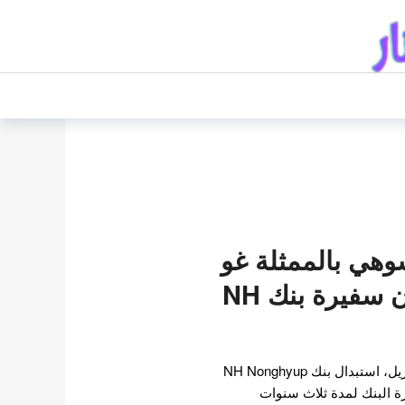
وهي بالممثلة غو
يون جونغ لتكون سفيرة بنك NH
وفقًا للدائرة المالية في 7 أبريل، استبدال بنك NH Nonghyup
 البنك لمدة ثلاث سنوات