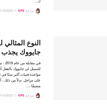
لـ…
من قبل
KPS
1/19/2023
النوع المثالي 
جايووك يجذب ال
في مقا
للممثل لي جايووك بالفعل أثن
مواعدة فتيات أكبر سنًا في 
على مراحل. بدلاً من ذلك ، أ
مضيفًا ،…
من قبل
KPS
1/13/2023