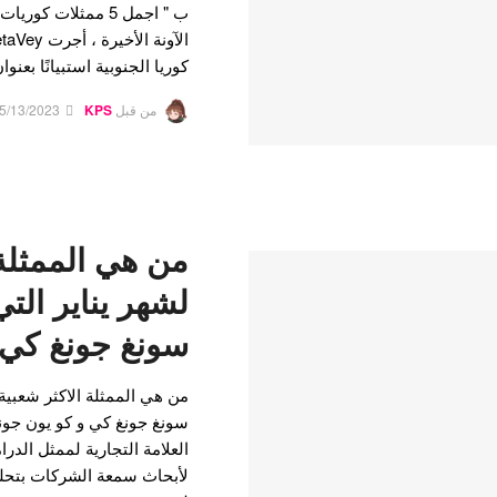
ب " اجمل 5 ممثلات 
كوريا الجنوبية استبيانًا بعن
من قبل
KPS
5/13/2023
من هي الممثلة 
لشهر يناير ال
سونغ جونغ كي
من هي الممثلة الاكثر شعبية
سونغ جونغ كي و كو يون جو
العلامة التجارية لممثل الدرا
لأبحاث سمعة الشركات بتحليل