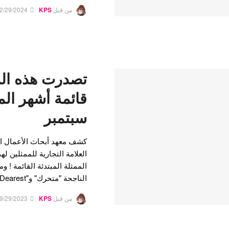
من قبل
KPS
2/29/2024
تصدرت هذه المم
قائمة أشهر ال
سبتمبر
كشف معهد أبحاث الأعمال 
العلامة التجارية للممثلين ل
الممثلة المبتدئة القائمة ! و
الناجحة "متحرك" و"My Dearest" سيطروا على…
من قبل
KPS
9/29/2023