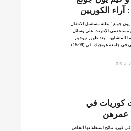
: آراء الكوريين
أصبحت مينجي نيوجينز و غو يون جونغ ٬ بطلة مسلسل الانتقال
ين مستخدمي الإنترنت على وسائل
 المتشابهة . بعد ظهور نيوجينز
الأخير في مهرجان الموسيقى في جامعة هونجيك. في (15/09)
310
0
مثلات كوريات في
 عمرهن
ي كوريا نتائج استطلاعها الخاص