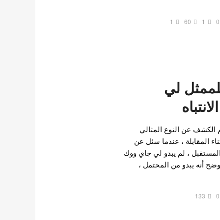
1
60
1
0
للممثل لي
انتباه
بلة من عام 2019 ، تم الكشف عن النوع المثالي
اء المقابلة ، عندما سئل عن
المستقبل ، لم يبدو لي جاي ووك
وضح أنه يبدو من المحتمل ،
133
0