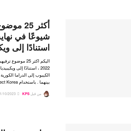
أكثر 25 
استنادًا إلى ويك
اليكم اكثر 25 موضو
2022 ، استنادًا إلى ويكيب
الكيبوب إلى الدراما الكوري
بينهما . باستخدام WikiProject Korea ، من السهل معرفة…
من قبل
KPS
1/10/2023