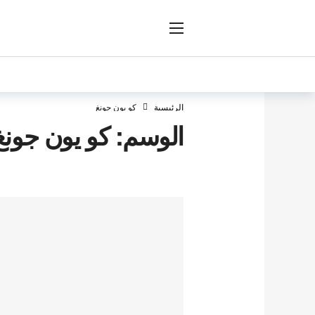
ار
الرئيسية
كو يون جونغ
الوسم:
كو يون جونغ