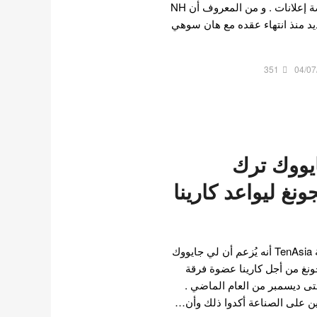
بالممثلة غو يون جونغ كعارضة إعلانات . و من المعروف أن NH
ديد منذ انتهاء عقده مع هان سوهي
351
04/07
ايووك ترك
نغ ليواعد كارينا
في 29 فبراير، ذكرت صحيفة TenAsia أنه يُزعم أن لي جايووك
ونغ من أجل كارينا عضوة فرقة
حتى ديسمبر من العام الماضي .
ين على الصناعة أكدوا ذلك وأن…