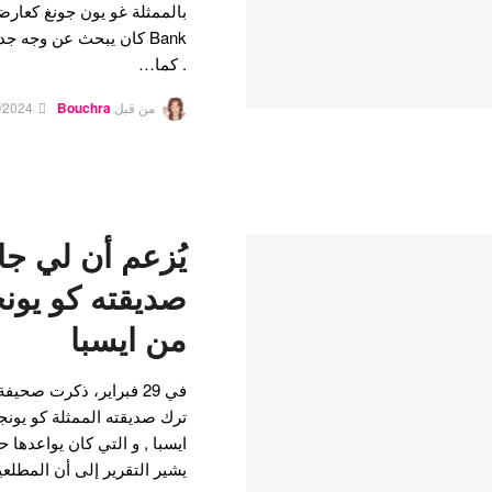
Bank كان يبحث عن وجه ج
. كما…
من قبل
Bouchra
/2024
يُزعم أن لي ج
صديقته كو يونجو
من ايسبا
ترك صديقته الممثلة كو يونج
ايسبا , و التي كان يواعدها 
يشير التقرير إلى أن المطلع