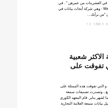
كوريات في العشرينات من عمرهن " . في
الآونة الأخيرة ، أجرت MetaVey - وهي شركة أبحاث بيانات في
وان "من برأيك…
1
1,502
0
الاكثر شعبية
تي تفوقت على
 و التي تفوقت هذه الممثلة على
نغ ، وتصدرت تصنيفات سمعة
ما لشهر يناير. قام المعهد الكوري
 بيانات سمعة العلامة التجارية