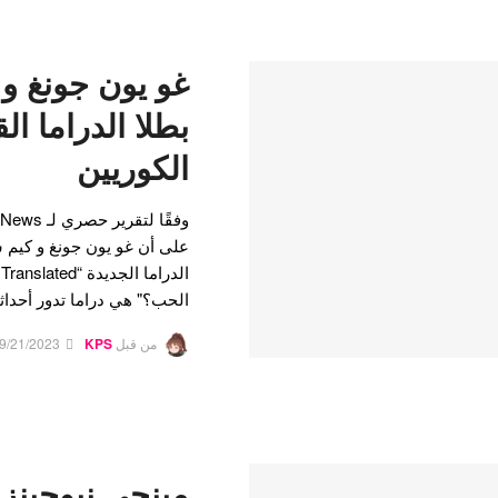
غو يون جونغ و
بطلا الدراما الق
الكوريين
على أن غو يون جونغ و كيم س
الحب؟" هي دراما تدور أحدا
من قبل
KPS
9/21/2023
مينجي نيوجينز 