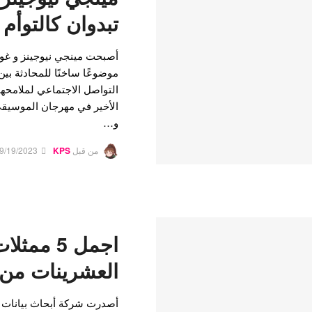
تبدوان كالتوأم 
موضوعًا ساخنًا للمحادثة ب
التواصل الاجتماعي لملامحهما
و…
من قبل
KPS
9/19/2023
اجمل 5 م
العشرينات من
أصدرت شركة أبحاث بيانات ف