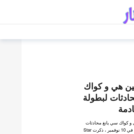
ين هي و كواك
ادثات لبطولة
 و كواك سي يانغ محادثات
لبطولة دراما نهاية الاسبوع ! في 10 نوفمبر ، ذكرت Star