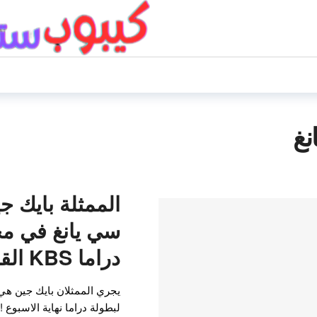
نغ
الممثلة بايك ج
سي يانغ في مح
دراما KBS القادمة
يجري الممثلان بايك جين هي