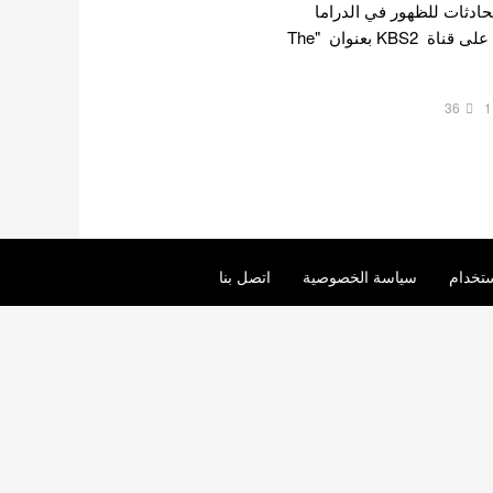
 محادثات للظهور في الدراما
القادمة لعطلة نهاية الأسبوع على قناة KBS2 بعنوان "The
36
1
تخدام
سياسة الخصوصية
اتصل بنا