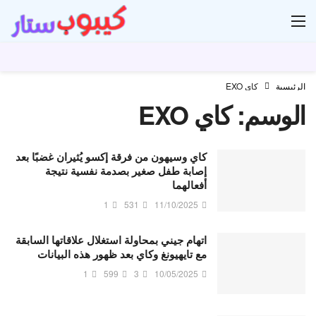
ار
الرئيسية
كاي EXO
الوسم:
كاي EXO
كاي وسيهون من فرقة إكسو يُثيران غضبًا بعد
إصابة طفل صغير بصدمة نفسية نتيجة
أفعالهما
1
531
11/10/2025
اتهام جيني بمحاولة استغلال علاقاتها السابقة
مع تايهيونغ وكاي بعد ظهور هذه البيانات
1
599
3
10/05/2025