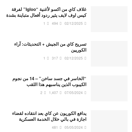
غلاف كاي من اكسو لأغنية “Igloo” لفرقة
كيس اوف لايف يثير ردود أفعال متباينة بشدة
1
494
02/12/2025
تسريح كاي من الجيش + التحديثات: آراء
الكوريين
1
317
02/12/2025
“الخاسر في جسد ساخن” – 14 من نجوم
الكيبوب الذين يناسبهم هذا اللقب
2
1,407
07/05/2024
يدافع الكوريون عن كاي بعد انتقاده لقضاء
اجازة في بالي خلال الخدمة العسكرية
481
05/05/2024