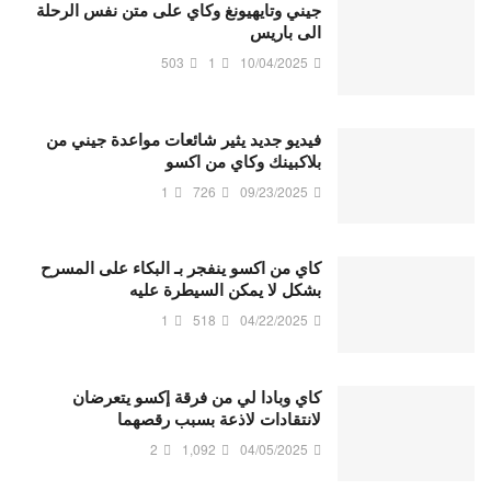
جيني وتايهيونغ وكاي على متن نفس الرحلة
الى باريس
503
1
10/04/2025
فيديو جديد يثير شائعات مواعدة جيني من
بلاكبينك وكاي من اكسو
1
726
09/23/2025
كاي من اكسو ينفجر بـ البكاء على المسرح
بشكل لا يمكن السيطرة عليه
1
518
04/22/2025
كاي وبادا لي من فرقة إكسو يتعرضان
لانتقادات لاذعة بسبب رقصهما
2
1,092
04/05/2025