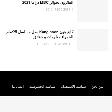
الفائزون بجوائز MBC دراما 2021
36
12/30/2021
كانغ هون Kang hoon بطل مسلسل الاكمام
الحمراء معلومات و حقائق
1
450
12/29/2021
من نحن
سياسة الاستخدام
سياسة الخصوصية
اتصل بنا