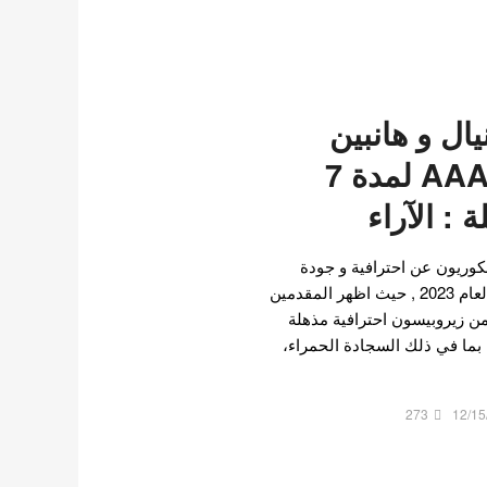
يال و هانبين
يقدمان عرض AAA لمدة 7
: الآراء
كوريون عن احترافية و جودة
تقديم حفل جوائز فنان آسيا لعام 2023 , حيث اظهر المقدمين
ن من زيروبيسون احترافية مذهلة
ما في ذلك السجادة الحمراء،
273
12/15