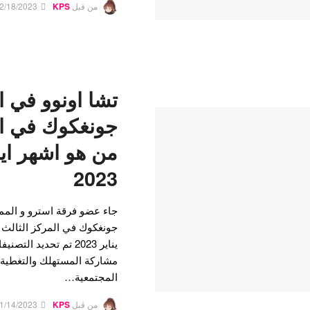
من قبل
KPS
2/18/2023
تشا اونوو في ا
جونغكوك في ال
من هو اشهر ايد
2023
جاء عضو فرقة استرو و الممث
جونغكوك في المركز الثالث 
يناير 2023 تم تحديد 
مشاركة المستهلك والتغطية ا
المجتمعية…
من قبل
KPS
1/14/2023