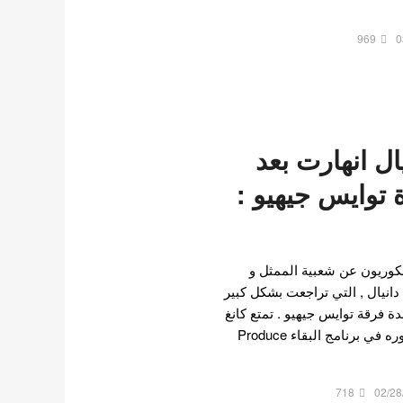
969
0
ال انهارت بعد
 توايس جيهيو :
كوريون عن شعبية الممثل و
دانيال , التي تراجعت بشكل كبير
دة فرقة توايس جيهيو . تمتع كانغ
دانيال بشعبية كبيرة منذ ظهوره في برنامج البقاء Produce
718
02/28