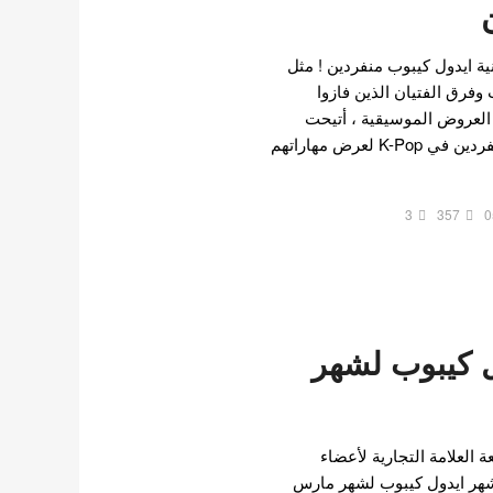
ية ايدول كيبوب منفردين ! مثل
وفرق الفتيان الذين فازوا
 العروض الموسيقية ، أتيحت
الفرصة لهؤلاء العازفين المنفردين في K-Pop لعرض مهاراتهم
3
357
0
 كيبوب لشهر
 العلامة التجارية لأعضاء
هر ايدول كيبوب لشهر مارس