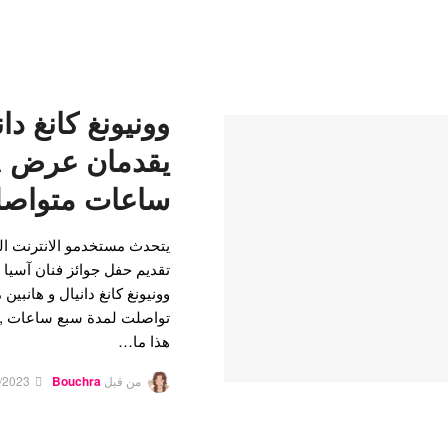
وونيونغ كانغ دان
ساعات متواصلة 
يتحدث مستخدمو الانترنت ال
وونيونغ كانغ دانيال و هانبي
تواصلت لمدة سبع ساعات , ب
هذا ما…
من قبل
Bouchra
/2023