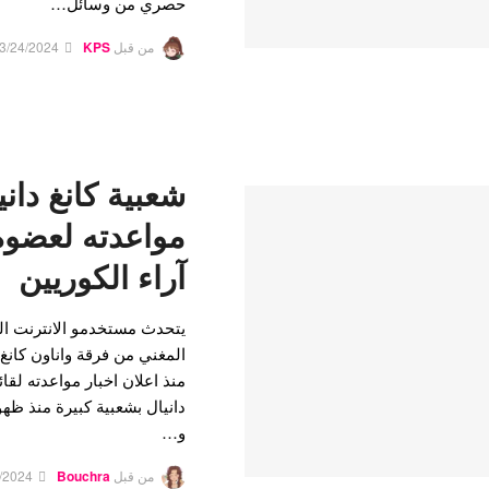
حصري من وسائل…
من قبل
KPS
3/24/2024
شعبية كانغ داني
مواعدته لعضوة
آراء الكوريين
يتحدث مستخدمو الانترنت ال
المغني من فرقة واناون كانغ 
منذ اعلان اخبار مواعدته لقائ
و…
من قبل
Bouchra
/2024