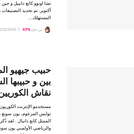
تشا اونوو كانغ دانييل و جين 
أكتوبر. تم تحديد التصنيفات 
المستهلك…
من قبل
KPS
0/22/2024
حبيب جيهيو ال
بين و حبيبها ال
نقاش الكوريين
مستخدمو الإنترنت الكوريون
توايس المزعوم، يون سونغ بي
والرياضي الأولمبي يون سونغ 