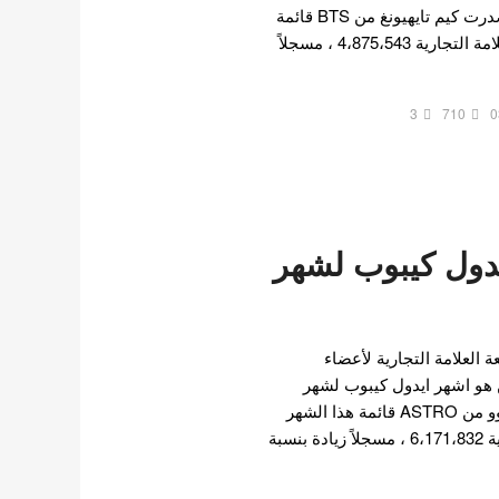
2023 ؟ تحقق من المقال تصدرت كيم تايهيونغ من BTS قائمة
هذا الشهر بمؤشر سمعة العلامة التجارية 4،875،543 ، مسجلاً
3
710
0
دول كيبوب لشهر
 العلامة التجارية لأعضاء
 هو اشهر ايدول كيبوب لشهر
فبراير 2023 ! تصدّر تشا اونوو من ASTRO قائمة هذا الشهر
بمؤشر سمعة العلامة التجارية 6،171،832 ، مسجلاً زيادة بنسبة