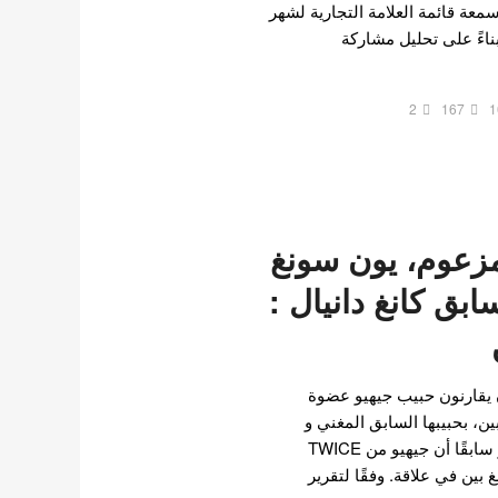
سمعة قائمة العلامة التجارية لشهر
بناءً على تحليل مشاركة
2
167
1
مزعوم، يون سونغ
سابق كانغ دانيال :
 يقارنون حبيب جيهيو عضوة
ن، بحبيبها السابق المغني و
الممثل كانغ دانيال . لقد ذُكر سابقًا أن جيهيو من TWICE
بين في علاقة. وفقًا لتقرير