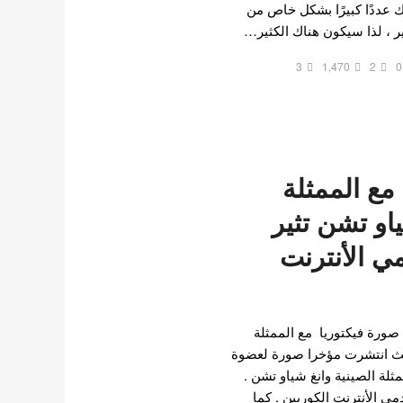
اك عددًا كبيرًا بشكل خاص من
اير ، لذا سيكون هناك الكثير…
3
1,470
2
0
مع الممثلة
ياو تشن تثير
 الأنترنت
صورة فيكتوريا مع الممثلة
يث انتشرت مؤخرا صورة لعضوة
لممثلة الصينية وانغ شياو تشن .
ي الأنترنت الكوريين . كما