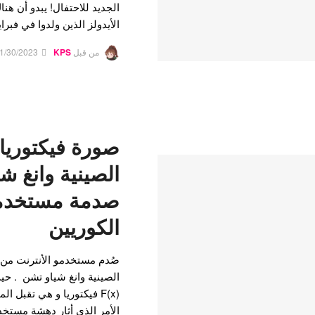
الجديد للاحتفال! يبدو أن هن
الأيدولز الذين ولدوا في فبر
من قبل
KPS
1/30/2023
صورة فيكتوريا 
الصينية وانغ ش
صدمة مستخدمي
الكوريين
صُدم مستخدمو الأنترنت من 
الصينية وانغ شياو تشن . ح
F(x) فيكتوريا و هي تقبل ا
الأمر الذي أثار دهشة مستخدم