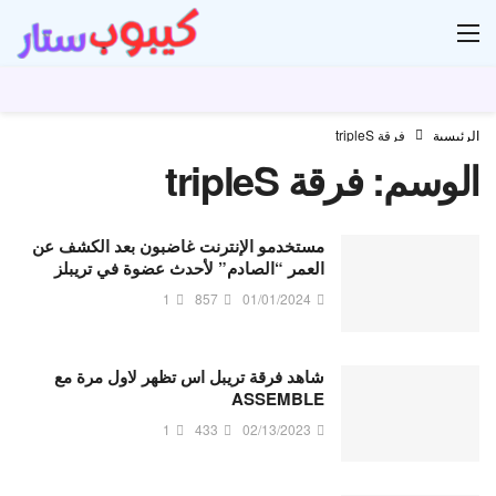
ار
الرئيسية
فرقة tripleS
الوسم:
فرقة tripleS
مستخدمو الإنترنت غاضبون بعد الكشف عن
العمر “الصادم” لأحدث عضوة في تريبلز
1
857
01/01/2024
شاهد فرقة تريبل اس تظهر لاول مرة مع
ASSEMBLE
1
433
02/13/2023