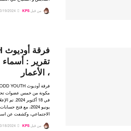
من قبل
KPS
0/19/2024
فر
تقرير : أسماء ا
، الأعمار
يونيو 2024، مع فتح ح
الاجتماعي، وكشفت عن اس
من قبل
KPS
0/18/2024