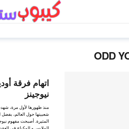
اتهام فرقة أو
نيوجينز
منذ ظهورها لأول مرة، شهدت ف
شعبيتها حول العالم، بفضل ال
المثيرة. أصبحت مفهوم نيوجي
الملابس و المكياج في العقد 2000، رائجا من جديد على