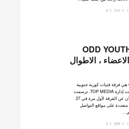
2
310
1
قة أوديوث ODD YOUTH
لاعضاء ، الاطوال
فرقة أوديوث ODD YOUTH هي فرقة فتيات كورية جنوبية
مكونة من خمس عضوات تحت إدارة TOP MEDIA. ترسمت
في 18 أكتوبر 2024. تم الإعلان عن الفرقة لأول مرة في 27
سابات متعددة على مواقع التواصل
م…
3
669
1