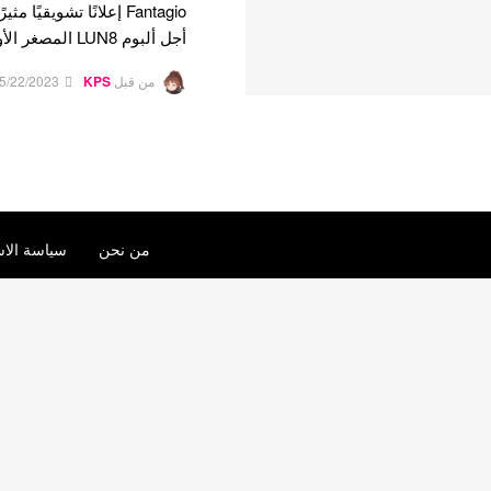
أجل ألبوم LUN8 المصغر الأول القادم…
من قبل
KPS
5/22/2023
من نحن
سياسة الاس