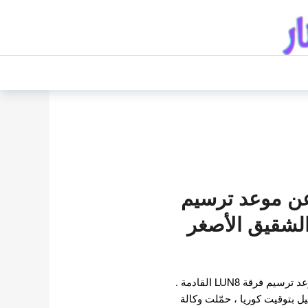
 عن موعد ترسيم
 LUN8 , الشقيق الأصغر
حددت وكالة فانتاجيو عن موعد ترسيم فرقة LUN8 القادمة .
الليل بتوقيت كوريا ، حمّلت وكالة