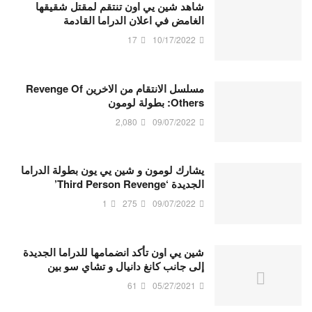
شاهد شين يي اون تنتقم لمقتل شقيقها
الغامض في اعلان الدراما القادمة
17
10/17/2022
مسلسل الانتقام من الاخرين Revenge Of
Others: بطولة لومون
2,080
09/07/2022
يشارك لومون و شين يي يون بطولة الدراما
الجديدة ‘Third Person Revenge’
1
275
09/07/2022
شين يي اون تأكد انضمامها للدراما الجديدة
إلى جانب كانغ دانيال و تشاي سو بين
61
05/27/2021