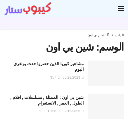
ار
الرئيسية
شين يي اون
الوسم:
شين يي اون
مشاهير كوريا الذين حضروا حدث بولغري
اليوم
357
06/28/2023
شين يي اون : الممثلة , مسلسلات , افلام ,
الطول , العمر , الانستغرام
1
1,158
02/19/2023