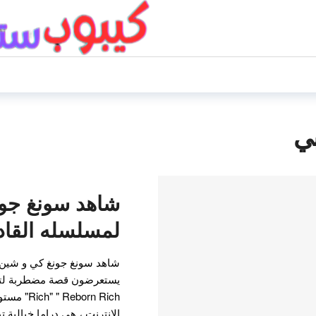
ي
شاهد سونغ جون
لمسلسله القاد
شاهد سونغ جونغ كي و شين 
born Rich
الإنترنت ، هي دراما خيالية ت