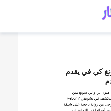
غ كي في يقدم
م
هيون بي و لي سونغ مين
يستعرضون قصة مضطربة لتتكشف في تشويقي "Reborn
Rich" " Re" مستوحى من رواية ناجحة على شبكة
دور أحداثها في الثمانينيات…