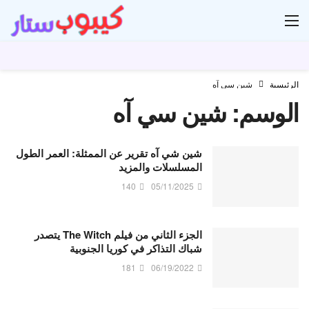
ار
الرئيسية
شين سي آه
الوسم:
شين سي آه
شين شي آه تقرير عن الممثلة: العمر الطول
المسلسلات والمزيد
140
05/11/2025
الجزء الثاني من فيلم The Witch يتصدر
شباك التذاكر في كوريا الجنوبية
181
06/19/2022