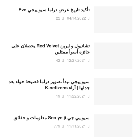
تأكيد تاريخ عرض دراما سيو ييجي Eve
22
04/14/2022
تشانيول و ايرين Red Velvet يحصلان على
جائزة أسوأ ممثلين
42
12/27/2021
سيو ييجي تبدأ تصوير دراما فضيحة حواء بعد
جدلها | آراء K-netizens
19
11/22/2021
سيو يي جي Seo ye ji معلومات و حقائق
779
11/11/2021