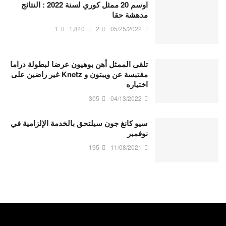
اوسم 20 ممثل كوري لسنة 2022 : النتائج
مدهشة حقا
1
1,840
2
05/25/2022
تلقى الممثل أهن بوهيون عرضا لبطولة دراما
مقتبسة عن ويبتون و Knetz غير راضين على
اختياره
305
04/13/2022
سيو كانغ جون سيلتحق بالخدمة الإلزامية في
نوفمبر
195
11/08/2021